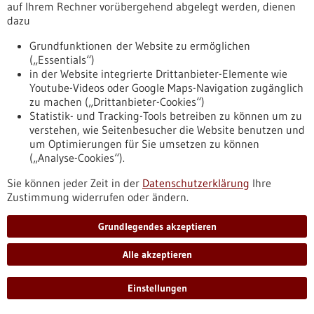
auf Ihrem Rechner vorübergehend abgelegt werden, dienen
dazu
Grundfunktionen der Website zu ermöglichen
6. MDR Soforthilfe-Sprechtag BW
(„Essentials“)
in der Website integrierte Drittanbieter-Elemente wie
online,
Anmeldefrist:
23.04.2021
Youtube-Videos oder Google Maps-Navigation zugänglich
https://regulatorik-gesundheitswirtschaft.bio-
zu machen („Drittanbieter-Cookies“)
pro.de/veranstaltungen/vergangene-veranstaltungen/6-
Statistik- und Tracking-Tools betreiben zu können um zu
mdr-soforthilfe-sprechtag-bw
verstehen, wie Seitenbesucher die Website benutzen und
um Optimierungen für Sie umsetzen zu können
(„Analyse-Cookies“).
Pressemitteilung - 20.01.2021
Sie können jeder Zeit in der
Datenschutzerklärung
Ihre
Eingreifen, bevor Schmerzen chronisch
Zustimmung widerrufen oder ändern.
werden
Grundlegendes akzeptieren
Im Forschungsprojekt PAIN2020 werden frühzeitige
Diagnostik- und Behandlungsansätze erprobt, um bei
Alle akzeptieren
Schmerzpatienten eine Chronifizierung der Beschwerden zu
verhindern.
https://www.gesundheitsindustrie-
Einstellungen
bw.de/fachbeitrag/pm/eingreifen-bevor-schmerzen-
chronisch-werden