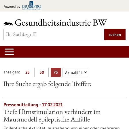
zum
Powered by
Inhalt
springen
suchen
anzeigen:
25
50
75
Ihre Suche ergab folgende Treffer:
Pressemitteilung - 17.02.2021
Tiefe Hirnstimulation verhindert im
Mausmodell epileptische Anfälle
Epileptische Aktivität, ausgehend von einer oder mehreren