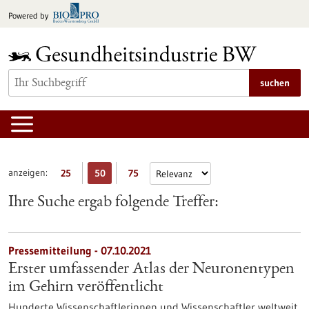
zum
Powered by
Inhalt
springen
suchen
anzeigen:
25
50
75
Ihre Suche ergab folgende Treffer:
Pressemitteilung - 07.10.2021
Erster umfassender Atlas der Neuronentypen
im Gehirn veröffentlicht
Hunderte Wissenschaftlerinnen und Wissenschaftler weltweit