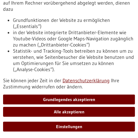
auf Ihrem Rechner vorübergehend abgelegt werden, dienen
deutsch-israelisches Forschungsteam untersucht.
dazu
https://www.gesundheitsindustrie-
bw.de/fachbeitrag/pm/das-helle-licht-der-sonne-ist-wie-ein-
Grundfunktionen der Website zu ermöglichen
schock
(„Essentials“)
in der Website integrierte Drittanbieter-Elemente wie
Youtube-Videos oder Google Maps-Navigation zugänglich
Pressemitteilung - 12.11.2021
zu machen („Drittanbieter-Cookies“)
Statistik- und Tracking-Tools betreiben zu können um zu
Bispezifischer Antikörper gegen Prostatakrebs
verstehen, wie Seitenbesucher die Website benutzen und
zeigt erste positive Ergebnisse
um Optimierungen für Sie umsetzen zu können
Das Prostatakarzinom gilt als die zweithäufigste
(„Analyse-Cookies“).
Krebserkrankung bei Männern. Metastasiert der Tumor, ist
Sie können jeder Zeit in der
Datenschutzerklärung
Ihre
das Prostatakarzinom bislang auch nicht heilbar. Um die
Zustimmung widerrufen oder ändern.
Erkrankung jedoch effektiv zu behandeln und bei Betroffenen
eine deutliche und langfristige Verbesserung zu erreichen,
hat ein Forschungsteam der KKE Translationale Immunologie
Grundlegendes akzeptieren
der Medizinischen Universitätsklinik Tübingen einen
bispezifischen Antikörper entwickelt.
Alle akzeptieren
https://www.gesundheitsindustrie-
bw.de/fachbeitrag/pm/bispezifischer-antikoerper-gegen-
Einstellungen
prostatakrebs-zeigt-erste-positive-ergebnisse-1