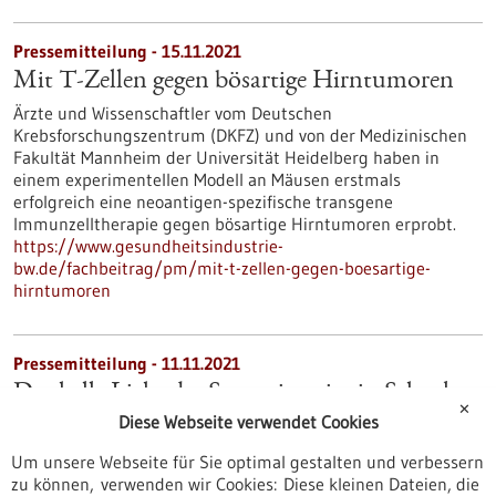
Pressemitteilung - 15.11.2021
Mit T-Zellen gegen bösartige Hirntumoren
Ärzte und Wissenschaftler vom Deutschen
Krebsforschungszentrum (DKFZ) und von der Medizinischen
Fakultät Mannheim der Universität Heidelberg haben in
einem experimentellen Modell an Mäusen erstmals
erfolgreich eine neoantigen-spezifische transgene
Immunzelltherapie gegen bösartige Hirntumoren erprobt.
https://www.gesundheitsindustrie-
bw.de/fachbeitrag/pm/mit-t-zellen-gegen-boesartige-
hirntumoren
Pressemitteilung - 11.11.2021
Das helle Licht der Sonne ist wie ein Schock
✕
Diese Webseite verwendet Cookies
Kinder, die erst nach langen Jahren der Blindheit operiert
werden, müssen erst lernen, ihren „neuen“ Sehsinn zu
Um unsere Webseite für Sie optimal gestalten und verbessern
gebrauchen. Wie das Gehirn dabei die neuen visuellen Signale
zu können, verwenden wir Cookies: Diese kleinen Dateien, die
mit den Informationen der anderen Sinne integriert, hat ein