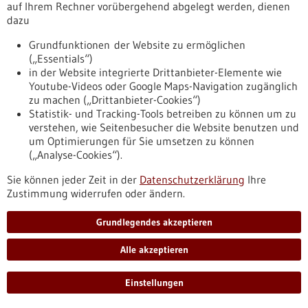
auf Ihrem Rechner vorübergehend abgelegt werden, dienen
Ablagerungen im Gehirn und könnten Entzündungsprozesse
dazu
bei Alzheimer vorantreiben. Die Ergebnisse, die an Mäusen
mit einer Alzheimer-ähnlichen Erkrankung erzielt wurden,
Grundfunktionen der Website zu ermöglichen
eröffnen mögliche neue Ansätze für zeitlich abgestimmte
(„Essentials“)
Therapien. Das zeigten Wissenschaftlerinnen und
in der Website integrierte Drittanbieter-Elemente wie
Wissenschaftler vom Deutschen Krebsforschungszentrum
Youtube-Videos oder Google Maps-Navigation zugänglich
(DKFZ) und der Medizinischen Fakultät Mannheim der
zu machen („Drittanbieter-Cookies“)
Universität Heidelberg.
Statistik- und Tracking-Tools betreiben zu können um zu
https://www.gesundheitsindustrie-
verstehen, wie Seitenbesucher die Website benutzen und
bw.de/fachbeitrag/pm/wie-immunzellen-alzheimer-
um Optimierungen für Sie umsetzen zu können
beeinflussen-t-zellen-ruecken-ins-zentrum-der-forschung-1
(„Analyse-Cookies“).
Sie können jeder Zeit in der
Datenschutzerklärung
Ihre
Zustimmung widerrufen oder ändern.
Pressemitteilung - 12.05.2026
Depression drückt die Vorfreude, nicht den
Grundlegendes akzeptieren
Genuss
Alle akzeptieren
Der im Alltag empfundene und belastende Verlust von
Interesse oder Freude an normalerweise positiven
Aktivitäten, ist ein Kernsymptom einer schweren Depression.
Einstellungen
Noch ist es unklar, wie genau sich diese Anhedonie
manifestiert. Forschende des UKB und der Universität Bonn