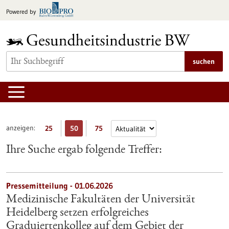
zum
Powered by
Inhalt
springen
suchen
anzeigen:
25
50
75
Ihre Suche ergab folgende Treffer:
Pressemitteilung - 01.06.2026
Medizinische Fakultäten der Universität
Heidelberg setzen erfolgreiches
Graduiertenkolleg auf dem Gebiet der