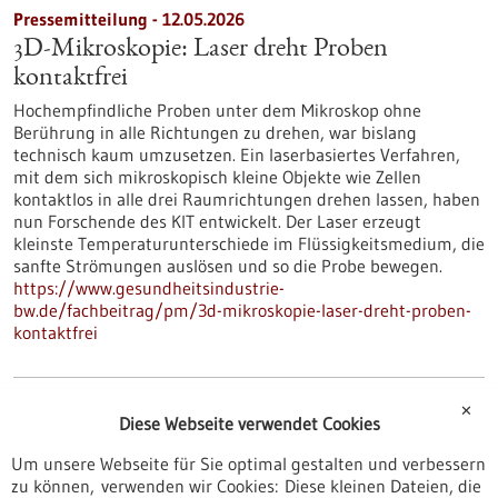
Pressemitteilung - 12.05.2026
3D-Mikroskopie: Laser dreht Proben
kontaktfrei
Hochempfindliche Proben unter dem Mikroskop ohne
Berührung in alle Richtungen zu drehen, war bislang
technisch kaum umzusetzen. Ein laserbasiertes Verfahren,
mit dem sich mikroskopisch kleine Objekte wie Zellen
kontaktlos in alle drei Raumrichtungen drehen lassen, haben
nun Forschende des KIT entwickelt. Der Laser erzeugt
kleinste Temperaturunterschiede im Flüssigkeitsmedium, die
sanfte Strömungen auslösen und so die Probe bewegen.
https://www.gesundheitsindustrie-
bw.de/fachbeitrag/pm/3d-mikroskopie-laser-dreht-proben-
kontaktfrei
Pressemitteilung - 12.05.2026
✕
Diese Webseite verwendet Cookies
Wie Immunzellen Alzheimer beeinflussen: T-
Um unsere Webseite für Sie optimal gestalten und verbessern
Zellen rücken ins Zentrum der Forschung
zu können, verwenden wir Cookies: Diese kleinen Dateien, die
Bestimmte T-Zellen reagieren gezielt auf Amyloid-