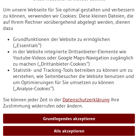
Veranstaltungen
Um unsere Webseite für Sie optimal gestalten und verbessern
Erscheinungsdatum
zu können, verwenden wir Cookies: Diese kleinen Dateien, die
auf Ihrem Rechner vorübergehend abgelegt werden, dienen
dazu
zurücksetzen
Grundfunktionen der Website zu ermöglichen
(„Essentials“)
anzeigen
in der Website integrierte Drittanbieter-Elemente wie
Youtube-Videos oder Google Maps-Navigation zugänglich
zu machen („Drittanbieter-Cookies“)
Statistik- und Tracking-Tools betreiben zu können um zu
verstehen, wie Seitenbesucher die Website benutzen und
Nach oben
um Optimierungen für Sie umsetzen zu können
(„Analyse-Cookies“).
Sie können jeder Zeit in der
Datenschutzerklärung
Ihre
Informiert bleiben
Zustimmung widerrufen oder ändern.
Newsletter abonnieren
Grundlegendes akzeptieren
Alle akzeptieren