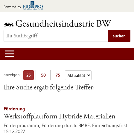
zum
Powered by
Inhalt
springen
suchen
anzeigen:
25
50
75
Ihre Suche ergab folgende Treffer:
Förderung
Werkstoffplattform Hybride Materialien
Förderprogramm,
Förderung durch:
BMBF,
Einreichungsfrist:
15.12.2027