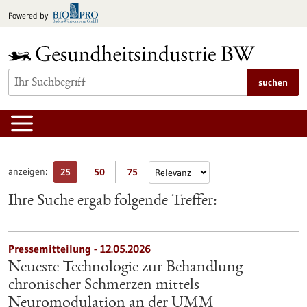
zum
Powered by
Inhalt
springen
suchen
anzeigen:
25
50
75
Ihre Suche ergab folgende Treffer:
Pressemitteilung - 12.05.2026
Neueste Technologie zur Behandlung
chronischer Schmerzen mittels
Neuromodulation an der UMM