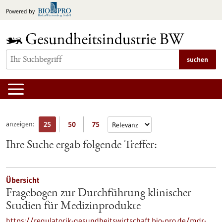
zum
Powered by
Inhalt
springen
suchen
anzeigen:
25
50
75
Ihre Suche ergab folgende Treffer:
Übersicht
Fragebogen zur Durchführung klinischer
Studien für Medizinprodukte
https://regulatorik-gesundheitswirtschaft.bio-pro.de/mdr-