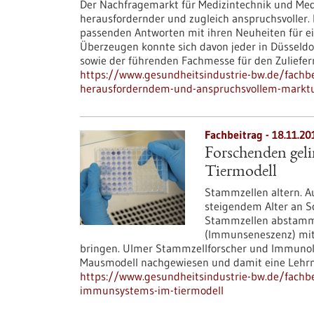
Der Nachfragemarkt für Medizintechnik und Med
herausfordernder und zugleich anspruchsvoller. D
passenden Antworten mit ihren Neuheiten für e
Überzeugen konnte sich davon jeder in Düssel
sowie der führenden Fachmesse für den Zulief
https://www.gesundheitsindustrie-bw.de/fach
herausforderndem-und-anspruchsvollem-markt
Fachbeitrag - 18.11.20
Forschenden gel
Tiermodell
Stammzellen altern. A
steigendem Alter an S
Stammzellen abstamme
(Immunseneszenz) mit 
bringen. Ulmer Stammzellforscher und Immunol
Mausmodell nachgewiesen und damit eine Lehrm
https://www.gesundheitsindustrie-bw.de/fachbe
immunsystems-im-tiermodell