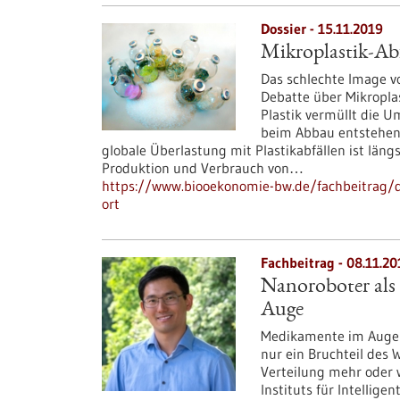
Dossier - 15.11.2019
Mikroplastik-Abf
Das schlechte Image vo
Debatte über Mikroplast
Plastik vermüllt die Um
beim Abbau entstehend
globale Überlastung mit Plastikabfällen ist läng
Produktion und Verbrauch von…
https://www.biooekonomie-bw.de/fachbeitrag/dos
ort
Fachbeitrag - 08.11.20
Nanoroboter als
Auge
Medikamente im Auge ri
nur ein Bruchteil des W
Verteilung mehr oder w
Instituts für Intellig