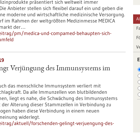
izinprodukte präsentiert sich weltweit immer
ie Anbieter stellen sich flexibel darauf ein und geben die
ine moderne und wirtschaftliche medizinische Versorgung.
A
dorf im Rahmen der weltgrößten Medizinmesse MEDICA
ermarkt der…
F
beitrag/pm/medica-und-compamed-behaupten-sich-
F
umfeld
V
E
19
ingt Verjüngung des Immunsystems im
uch das menschliche Immunsystem verliert mit
chlagkraft. Da alle Immunzellen von blutbildenden
n, liegt es nahe, die Schwächung des Immunsystems
der Alterung dieser Stammzellen in Verbindung zu
ogen haben diese Verbindung in einem neuen
einung widerlegt.
itrag/aktuell/forschenden-gelingt-verjuengung-des-