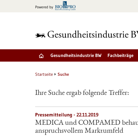
zum
Powered by
Inhalt
springen
Gesundheitsindustrie BW
Fachbeiträge
Startseite
Suche
Ihre Suche ergab folgende Treffer:
Pressemitteilung - 22.11.2019
MEDICA und COMPAMED behaupten
anspruchsvollem Marktumfeld