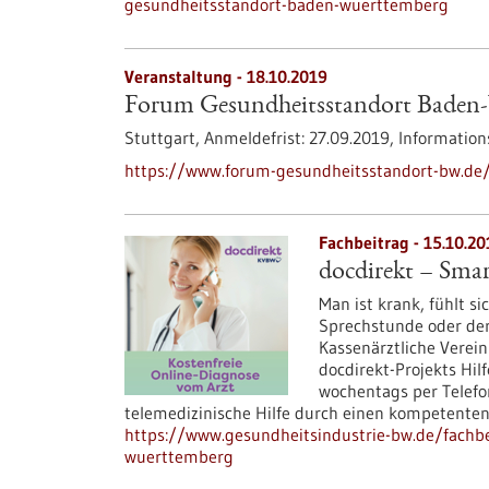
gesundheitsstandort-baden-wuerttemberg
Veranstaltung -
18.10.2019
Forum Gesundheitsstandort Baden-
Stuttgart,
Anmeldefrist:
27.09.2019,
Information
https://www.forum-gesundheitsstandort-bw.de/
Fachbeitrag - 15.10.20
docdirekt – Sma
Man ist krank, fühlt s
Sprechstunde oder der W
Kassenärztliche Vere
docdirekt-Projekts Hil
wochentags per Telefo
telemedizinische Hilfe durch einen kompetenten
https://www.gesundheitsindustrie-bw.de/fachbe
wuerttemberg