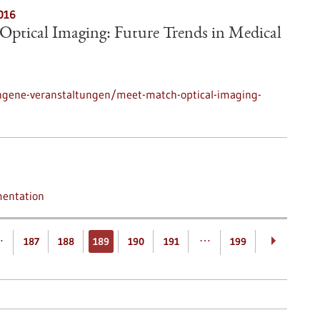
016
Optical Imaging: Future Trends in Medical
ngene-veranstaltungen/meet-match-optical-imaging-
mentation
…
…
187
188
189
190
191
199