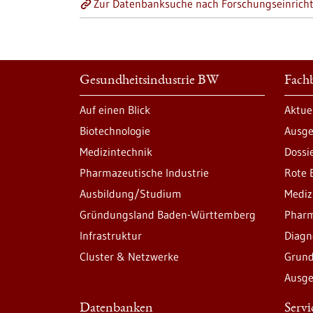
Zur Datenbanksuche nach Forschungseinrich
Gesundheitsindustrie BW
Fachb
Auf einen Blick
Aktue
Biotechnologie
Ausge
Medizintechnik
Dossi
Pharmazeutische Industrie
Rote 
Ausbildung/Studium
Mediz
Gründungsland Baden-Württemberg
Pharm
Infrastruktur
Diagn
Cluster & Netzwerke
Grund
Ausge
Datenbanken
Serv