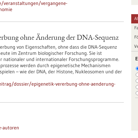
de/veranstaltungen/vergangene-
onomie
A
F
F
rerbung ohne Änderung der DNA-Sequenz
V
ererbung von Eigenschaften, ohne dass die DNA-Sequenz
heute im Zentrum biologischer Forschung. Sie ist
E
r nationaler und internationaler Forschungsprogramme.
ngsprozesse werden durch epigenetische Mechanismen
bspielen – wie der DNA, der Histone, Nukleosomen und der
eitrag/dossier/epigenetik-vererbung-ohne-aenderung-
e-autoren