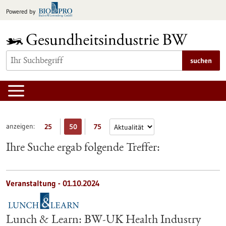
zum
Powered by
Inhalt
springen
suchen
anzeigen:
25
50
75
Ihre Suche ergab folgende Treffer:
Veranstaltung -
01.10.2024
Lunch & Learn: BW-UK Health Industry