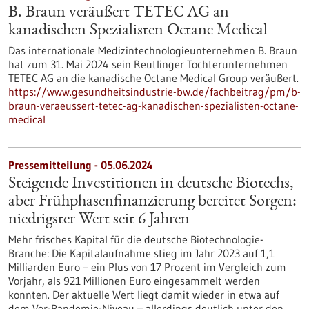
B. Braun veräußert TETEC AG an
kanadischen Spezialisten Octane Medical
Das internationale Medizintechnologieunternehmen B. Braun
hat zum 31. Mai 2024 sein Reutlinger Tochterunternehmen
TETEC AG an die kanadische Octane Medical Group veräußert.
https://www.gesundheitsindustrie-bw.de/fachbeitrag/pm/b-
braun-veraeussert-tetec-ag-kanadischen-spezialisten-octane-
medical
Pressemitteilung - 05.06.2024
Steigende Investitionen in deutsche Biotechs,
aber Frühphasenfinanzierung bereitet Sorgen:
niedrigster Wert seit 6 Jahren
Mehr frisches Kapital für die deutsche Biotechnologie-
Branche: Die Kapitalaufnahme stieg im Jahr 2023 auf 1,1
Milliarden Euro – ein Plus von 17 Prozent im Vergleich zum
Vorjahr, als 921 Millionen Euro eingesammelt werden
konnten. Der aktuelle Wert liegt damit wieder in etwa auf
dem Vor-Pandemie-Niveau – allerdings deutlich unter den