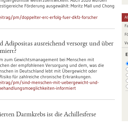
chungsergebnisse weiterzuentwickeln. Auch 2026 wurden
restigereiche Förderung ausgewählt: Moritz Mall und Chong
itrag/pm/doppelter-erc-erfolg-fuer-dkfz-forscher
A
F
F
V
 Adipositas ausreichend versorgt und über
miert?
E
heim zum Gewichtsmanagement bei Menschen mit
ischen der empfohlenen Versorgung und dem, was die
enschen in Deutschland lebt mit Übergewicht oder
Risiko für zahlreiche chronische Erkrankungen.
beitrag/pm/sind-menschen-mit-uebergewicht-und-
-behandlungsmoeglichkeiten-informiert
erten Darmkrebs ist die Achillesferse