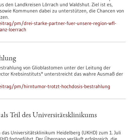
s den Landkreisen Lörrach und Waldshut. Ziel ist es,
 sowie Kommunen dabei zu unterstützen, die Chancen von
tzen.
itrag/pm/drei-starke-partner-fuer-unsere-region-wfl-
anz-loerrach
ahlung
Bestrahlung von Glioblastomen unter der Leitung der
tor Krebsinstituts* unterstreicht das wahre Ausmaß der
eitrag/pm/hirntumor-trotzt-hochdosis-bestrahlung
 als Teil des Universitätsklinikums
as Universitätsklinikum Heidelberg (UKHD) zum 1. Juli
UKHD fortgeführt. Der Übergang verläuft erfolgreich, die