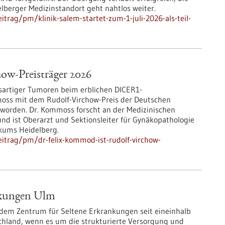
lberger Medizinstandort geht nahtlos weiter.
trag/pm/klinik-salem-startet-zum-1-juli-2026-als-teil-
ow-Preisträger 2026
sartiger Tumoren beim erblichen DICER1-
moss mit dem Rudolf-Virchow-Preis der Deutschen
t worden. Dr. Kommoss forscht an der Medizinischen
und ist Oberarzt und Sektionsleiter für Gynäkopathologie
ikums Heidelberg.
itrag/pm/dr-felix-kommod-ist-rudolf-virchow-
ankungen Ulm
 dem Zentrum für Seltene Erkrankungen seit eineinhalb
chland, wenn es um die strukturierte Versorgung und