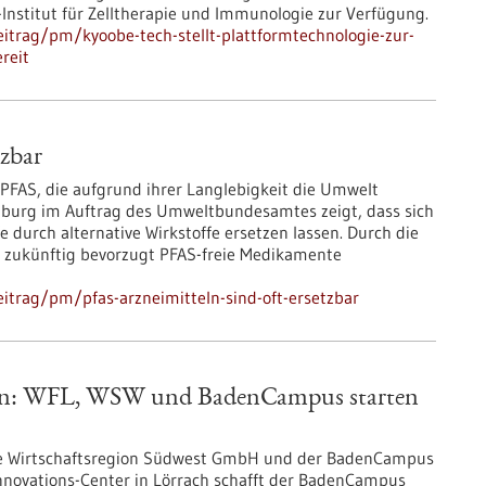
nstitut für Zelltherapie und Immunologie zur Verfügung.
itrag/pm/kyoobe-tech-stellt-plattformtechnologie-zur-
reit
tzbar
FAS, die aufgrund ihrer Langlebigkeit die Umwelt
iburg im Auftrag des Umweltbundesamtes zeigt, dass sich
e durch alternative Wirkstoffe ersetzen lassen. Durch die
 zukünftig bevorzugt PFAS-freie Medikamente
itrag/pm/pfas-arzneimitteln-sind-oft-ersetzbar
egion: WFL, WSW und BadenCampus starten
ie Wirtschaftsregion Südwest GmbH und der BadenCampus
Innovations-Center in Lörrach schafft der BadenCampus