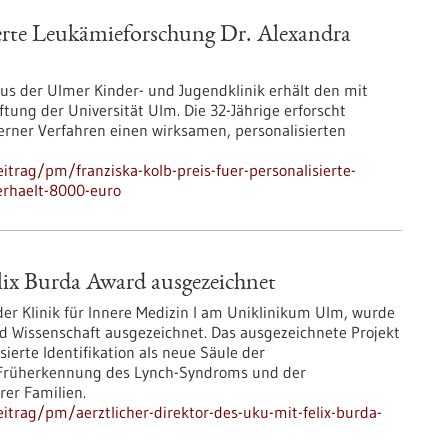
ierte Leukämieforschung Dr. Alexandra
us der Ulmer Kinder- und Jugendklinik erhält den mit
ftung der Universität Ulm. Die 32-Jährige erforscht
erner Verfahren einen wirksamen, personalisierten
trag/pm/franziska-kolb-preis-fuer-personalisierte-
erhaelt-8000-euro
lix Burda Award ausgezeichnet
 der Klinik für Innere Medizin I am Uniklinikum Ulm, wurde
nd Wissenschaft ausgezeichnet. Das ausgezeichnete Projekt
ierte Identifikation als neue Säule der
 Früherkennung des Lynch-​Syndroms und der
er Familien.
trag/pm/aerztlicher-direktor-des-uku-mit-felix-burda-