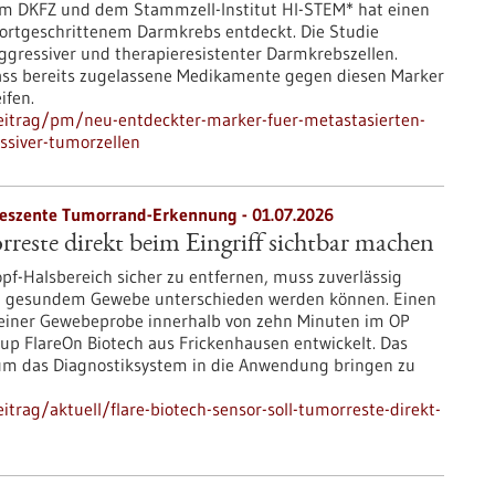
em DKFZ und dem Stammzell-Institut HI-STEM* hat einen
fortgeschrittenem Darmkrebs entdeckt. Die Studie
aggressiver und therapieresistenter Darmkrebszellen.
dass bereits zugelassene Medikamente gegen diesen Marker
ifen.
eitrag/pm/neu-entdeckter-marker-fuer-metastasierten-
ssiver-tumorzellen
oreszente Tumorrand-Erkennung - 01.07.2026
rreste direkt beim Eingriff sichtbar machen
f-Halsbereich sicher zu entfernen, muss zuverlässig
 gesundem Gewebe unterschieden werden können. Einen
einer Gewebeprobe innerhalb von zehn Minuten im OP
up FlareOn Biotech aus Frickenhausen entwickelt. Das
um das Diagnostiksystem in die Anwendung bringen zu
trag/aktuell/flare-biotech-sensor-soll-tumorreste-direkt-