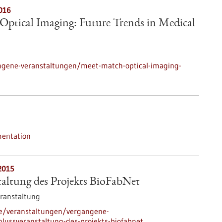
016
Optical Imaging: Future Trends in Medical
ngene-veranstaltungen/meet-match-optical-imaging-
mentation
2015
altung des Projekts BioFabNet
ranstaltung
de/veranstaltungen/vergangene-
lussveranstaltung-des-projekts-biofabnet