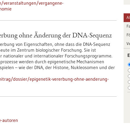
de/veranstaltungen/vergangene-
onomie
A
F
F
rerbung ohne Änderung der DNA-Sequenz
V
ererbung von Eigenschaften, ohne dass die DNA-Sequenz
heute im Zentrum biologischer Forschung. Sie ist
E
r nationaler und internationaler Forschungsprogramme.
ngsprozesse werden durch epigenetische Mechanismen
bspielen – wie der DNA, der Histone, Nukleosomen und der
eitrag/dossier/epigenetik-vererbung-ohne-aenderung-
e-autoren