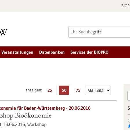
BIO
Veranstaltungen
Datenbanken
Services der BIOPRO
anzeigen:
25
50
75
ökonomie für Baden-Württemberg -
20.06.2016
S
kshop Bioökonomie
t:
13.06.2016,
Workshop