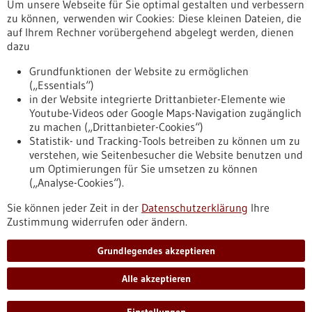
Um unsere Webseite für Sie optimal gestalten und verbessern
Erscheinungsdatum
zu können, verwenden wir Cookies: Diese kleinen Dateien, die
auf Ihrem Rechner vorübergehend abgelegt werden, dienen
dazu
zurücksetzen
Grundfunktionen der Website zu ermöglichen
(„Essentials“)
anzeigen
in der Website integrierte Drittanbieter-Elemente wie
Youtube-Videos oder Google Maps-Navigation zugänglich
zu machen („Drittanbieter-Cookies“)
Statistik- und Tracking-Tools betreiben zu können um zu
verstehen, wie Seitenbesucher die Website benutzen und
Nach oben
um Optimierungen für Sie umsetzen zu können
(„Analyse-Cookies“).
Sie können jeder Zeit in der
Datenschutzerklärung
Ihre
Informiert bleiben
Zustimmung widerrufen oder ändern.
Newsletter abonnieren
Grundlegendes akzeptieren
Alle akzeptieren
2026
©