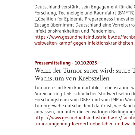
Deutschland verstärkt sein Engagement für die 
Forschung, Technologie und Raumfahrt (BMFTR) un
(„Coalition for Epidemic Preparedness Innovations
Zusage übernimmt Deutschland eine Vorreiterrol
Infektionskrankheiten und Pandemien.
https://www.gesundheitsindustrie-bw.de/fachbe
weltweiten-kampf-gegen-infektionskrankheiten
Pressemitteilung - 10.10.2025
Wenn der Tumor sauer wird: saure
Wachstum von Krebszellen
Tumoren sind kein komfortabler Lebensraum: Sa
Anreicherung teils schädlicher Stoffwechselprodu
Forschungsteam vom DKFZ und vom IMP in Wien h
Tumorgewebe entscheidend dafür ist, wie Bauch
anpassen, um unter diesen widrigen Bedingunge
https://www.gesundheitsindustrie-bw.de/fachb
tumorumgebung-foerdert-ueberleben-und-wach