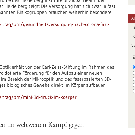
udie des Heidelberg Institute of Global Health der
t Heidelberg zeigt: Die Versorgung hat sich zwar in fast
enannten Risikogruppen brauchen weiterhin besondere
A
eitrag/pm/gesundheitsversorgung-nach-corona-fast-
F
F
V
E
 Optik erhält von der Carl-Zeiss-Stiftung im Rahmen des
o dotierte Förderung für den Aufbau einer neuen
im Bereich der Mikrooptik und des faserbasierten 3D-
Tages biologisches Gewebe direkt im Körper aufbauen
eitrag/pm/mini-3d-druck-im-koerper
nen im weltweiten Kampf gegen