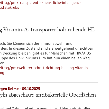
itrag/pm/transparente-kuenstliche-intelligenz-
ostatakrebs
ng Vitamin-A-Transporter holt ruhende HI-
isch. Sie können sich der Immunabwehr und
den. In diesem Zustand sind sie weitgehend unsichtbar
in Deckung bleiben, gibt es für Menschen mit HIV/AIDS
gruppe des Uniklinikums Ulm hat nun einen neuen Weg
ren.
itrag/pm/weiterer-schritt-richtung-heilung-vitamin-
ung
egen Keime - 09.10.2025
eln abgeschaut: antibakterielle Oberflächen
gel und Zahnimplantate gemeinsam? Noch nichts, dies