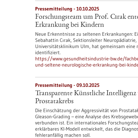
Pressemitteilung - 10.10.2025
Forschungsteam um Prof. Cırak entd
Erkrankung bei Kindern
Neue Erkenntnisse zu seltenen Erkrankungen: Ein
Sebahattin Cırak, Sektionsleiter Neuropädiatrie
Universitätsklinikum Ulm, hat gemeinsam eine n
identifiziert.
https://www.gesundheitsindustrie-bw.de/fachb
und-seltene-neurologische-erkrankung-bei-kind
Pressemitteilung - 09.10.2025
Transparente Künstliche Intelligenz
Prostatakrebs
Die Einschätzung der Aggressivität von Prostata
Gleason-Grading – eine Analyse des Krebsgewebes
verbunden ist. Ein internationales Forschungste
erklärbares KI-Modell entwickelt, das die Diagn
fehleranfällig machen soll.