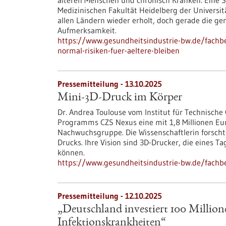
älteren Menschen und chronisch Kranken. Eine St
Medizinischen Fakultät Heidelberg der Universitä
allen Ländern wieder erholt, doch gerade die g
Aufmerksamkeit.
https://www.gesundheitsindustrie-bw.de/fachb
normal-risiken-fuer-aeltere-bleiben
Pressemitteilung - 13.10.2025
Mini-3D-Druck im Körper
Dr. Andrea Toulouse vom Institut für Technische
Programms CZS Nexus eine mit 1,8 Millionen Eur
Nachwuchsgruppe. Die Wissenschaftlerin forscht 
Drucks. Ihre Vision sind 3D-Drucker, die eines 
können.
https://www.gesundheitsindustrie-bw.de/fachb
Pressemitteilung - 12.10.2025
„Deutschland investiert 100 Millio
Infektionskrankheiten“