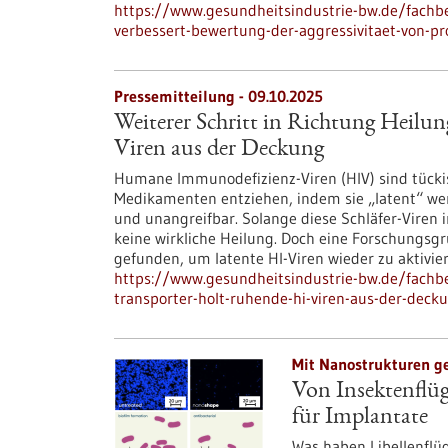
https://www.gesundheitsindustrie-bw.de/fachbe
verbessert-bewertung-der-aggressivitaet-von-pr
Pressemitteilung - 09.10.2025
Weiterer Schritt in Richtung Heilu
Viren aus der Deckung
Humane Immunodefizienz-Viren (HIV) sind tück
Medikamenten entziehen, indem sie „latent“ wer
und unangreifbar. Solange diese Schläfer-Viren 
keine wirkliche Heilung. Doch eine Forschungs
gefunden, um latente HI-Viren wieder zu aktivie
https://www.gesundheitsindustrie-bw.de/fachbe
transporter-holt-ruhende-hi-viren-aus-der-deck
Mit Nanostrukturen g
Von Insektenflüg
für Implantate
Was haben Libellenflü