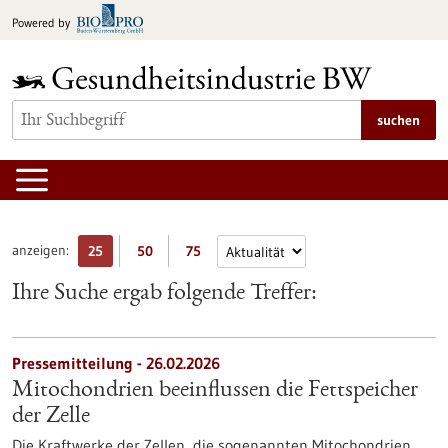
zum
Powered by
Inhalt
springen
suchen
anzeigen:
25
50
75
Ihre Suche ergab folgende Treffer:
Pressemitteilung - 26.02.2026
Mitochondrien beeinflussen die Fettspeicher
der Zelle
Die Kraftwerke der Zellen, die sogenannten Mitochondrien,