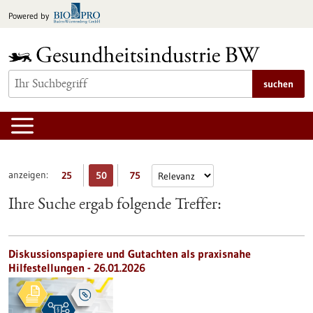
zum
Powered by
Inhalt
springen
suchen
anzeigen:
25
50
75
Ihre Suche ergab folgende Treffer:
Diskussionspapiere und Gutachten als praxisnahe
Hilfestellungen - 26.01.2026