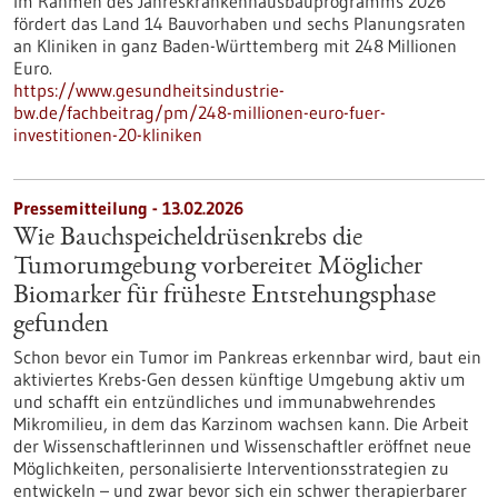
Im Rahmen des Jahreskrankenhausbauprogramms 2026
fördert das Land 14 Bauvorhaben und sechs Planungsraten
an Kliniken in ganz Baden-Württemberg mit 248 Millionen
Euro.
https://www.gesundheitsindustrie-
bw.de/fachbeitrag/pm/248-millionen-euro-fuer-
investitionen-20-kliniken
Pressemitteilung - 13.02.2026
Wie Bauchspeicheldrüsenkrebs die
Tumorumgebung vorbereitet Möglicher
Biomarker für früheste Entstehungsphase
gefunden
Schon bevor ein Tumor im Pankreas erkennbar wird, baut ein
aktiviertes Krebs-Gen dessen künftige Umgebung aktiv um
und schafft ein entzündliches und immunabwehrendes
Mikromilieu, in dem das Karzinom wachsen kann. Die Arbeit
der Wissenschaftlerinnen und Wissenschaftler eröffnet neue
Möglichkeiten, personalisierte Interventionsstrategien zu
entwickeln – und zwar bevor sich ein schwer therapierbarer