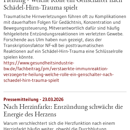
Heilung - Welche Rolle ein Genschalter nach
Schädel-Hirn-Trauma spielt
Traumatische Hirnverletzungen führen oft zu Komplikationen
mit dauerhaften Folgen für Gedächtnis, Konzentration und
Bewegungssteuerung. Mitverantwortlich dafür sind häufig
fehlgeleitete Entzündungsreaktionen im verletzten Gewebe.
Forschende aus Ulm haben nun gezeigt, dass der
Transkriptionsfaktor NF-κB bei posttraumatischen
Reaktionen auf ein Schädel-Hirn-Trauma eine Schlüsselrolle
spielen könnte.
https://www.gesundheitsindustrie-
bw.de/fachbeitrag/pm/verstaerkte-immunreaktion-
verzoegerte-heilung-welche-rolle-ein-genschalter-nach-
schaedel-hirn-trauma-spielt
Pressemitteilung - 23.03.2026
Nach Herzinfarkt: Entzündung schwächt die
Energie des Herzens
Warum verschlechtert sich die Herzfunktion nach einem
Herzinfarkt häufig weiter, obwohl die Durchblutung