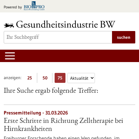
zum
Powered by
Inhalt
springen
suchen
anzeigen:
25
50
75
Ihre Suche ergab folgende Treffer:
Pressemitteilung - 31.03.2026
Erste Schritte in Richtung Zelltherapie bei
Hirnkrankheiten
Freiburger Forschende haben einen Weg gefunden, im