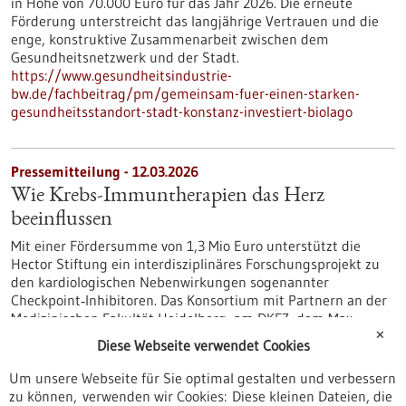
in Höhe von 70.000 Euro für das Jahr 2026. Die erneute
Förderung unterstreicht das langjährige Vertrauen und die
enge, konstruktive Zusammenarbeit zwischen dem
Gesundheitsnetzwerk und der Stadt.
https://www.gesundheitsindustrie-
bw.de/fachbeitrag/pm/gemeinsam-fuer-einen-starken-
gesundheitsstandort-stadt-konstanz-investiert-biolago
Pressemitteilung - 12.03.2026
Wie Krebs-Immuntherapien das Herz
beeinflussen
Mit einer Fördersumme von 1,3 Mio Euro unterstützt die
Hector Stiftung ein interdisziplinäres Forschungsprojekt zu
den kardiologischen Nebenwirkungen sogenannter
Checkpoint‑Inhibitoren. Das Konsortium mit Partnern an der
Medizinischen Fakultät Heidelberg, am DKFZ, dem Max-
Delbrück Zentrum in Berlin und dem Universitätsklinikum
✕
Diese Webseite verwendet Cookies
Schleswig-Holstein untersucht, warum diese
Krebstherapeutika das Risiko für die Koronare Herzkrankheit
Um unsere Webseite für Sie optimal gestalten und verbessern
erhöhen können.
zu können, verwenden wir Cookies: Diese kleinen Dateien, die