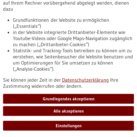
https://www.gesundheitsindustrie-
auf Ihrem Rechner vorübergehend abgelegt werden, dienen
bw.de/fachbeitrag/pm/wie-krebs-immuntherapien-das-herz-
dazu
beeinflussen
Grundfunktionen der Website zu ermöglichen
(„Essentials“)
in der Website integrierte Drittanbieter-Elemente wie
Pressemitteilung - 12.03.2026
Youtube-Videos oder Google Maps-Navigation zugänglich
Hirnerkrankungen: Manche Nervenzellen
zu machen („Drittanbieter-Cookies“)
sind für ALS und FTD besonders anfällig
Statistik- und Tracking-Tools betreiben zu können um zu
verstehen, wie Seitenbesucher die Website benutzen und
Amyotrophe Lateralsklerose (ALS) und Frontotemporale
um Optimierungen für Sie umsetzen zu können
Demenz (FTD) gehören zu einem Spektrum
(„Analyse-Cookies“).
neurodegenerativer Erkrankungen mit überlappender
Symptomatik. Eine Gemeinsamkeit auf molekularer Ebene:
Sie können jeder Zeit in der
Datenschutzerklärung
Ihre
Ein Protein namens TDP-43 ballt sich in den Nervenzellen des
Zustimmung widerrufen oder ändern.
Gehirns zu winzig kleinen Klumpen. Forschende haben mit
Fachleuten aus dem Ausland nun festgestellt, dass diese
Grundlegendes akzeptieren
krankhaften Veränderungen vorwiegend bestimmte Zellen
betreffen.
Alle akzeptieren
https://www.gesundheitsindustrie-
bw.de/fachbeitrag/pm/hirnerkrankungen-manche-
nervenzellen-sind-fuer-als-und-ftd-besonders-anfaellig
Einstellungen