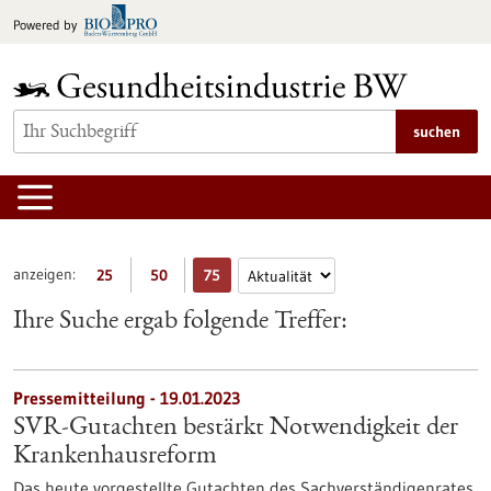
zum
Powered by
Inhalt
springen
suchen
anzeigen:
25
50
75
Ihre Suche ergab folgende Treffer:
Pressemitteilung - 19.01.2023
SVR-Gutachten bestärkt Notwendigkeit der
Krankenhausreform
Das heute vorgestellte Gutachten des Sachverständigenrates