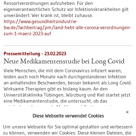
Ressortverordnungen aufzuheben. Für den
eigenverantwortlichen Schutz vor Infektionskrankheiten gilt
unverändert: Wer krank ist, bleibt zuhause.
https://www.gesundheitsindustrie-
bw.de/fachbeitrag/pm/land-hebt-alle-corona-verordnungen-
zum-1-maerz-2023-auf
Pressemitteilung - 23.02.2023
Neue Medikamentenstudie bei Long Covid
Viele Menschen, die mit dem Coronavirus infiziert waren,
leiden auch noch Monate nach durchgestandener Infektion
an anhaltenden Beschwerden, besser bekannt als Long Covid.
Wirksame Therapien gibt es bislang kaum. An den
Universitätsklinika Tübingen, Würzburg und Kiel startet jetzt
eine Medikamentenstudie, die untersucht, ob das
entzündungshemmende Medikament Kortison sowie
✕
bestimmte B-Vitamine bei Long Covid eine wirksame
Diese Webseite verwendet Cookies
Therapie darstellen.
https://www.gesundheitsindustrie-
Um unsere Webseite für Sie optimal gestalten und verbessern
bw.de/fachbeitrag/pm/neue-medikamentenstudie-bei-long-
zu können, verwenden wir Cookies: Diese kleinen Dateien, die