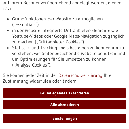
covid
auf Ihrem Rechner vorübergehend abgelegt werden, dienen
dazu
Grundfunktionen der Website zu ermöglichen
Pressemitteilung - 27.02.2023
(„Essentials“)
DANK: „Özdemirs Werbebeschränkung ist
in der Website integrierte Drittanbieter-Elemente wie
ein Meilenstein für die Kindergesundheit“
Youtube-Videos oder Google Maps-Navigation zugänglich
zu machen („Drittanbieter-Cookies“)
Zum Entwurf des Bundesernährungsministeriums für eine
Statistik- und Tracking-Tools betreiben zu können um zu
Beschränkung der Lebensmittelwerbung kommentiert
verstehen, wie Seitenbesucher die Website benutzen und
Barbara Bitzer, Sprecherin der Deutschen Allianz
um Optimierungen für Sie umsetzen zu können
Nichtübertragbare Krankheiten (DANK) und
(„Analyse-Cookies“).
Geschäftsführerin der Deutschen Diabetes Gesellschaft
(DDG): „Özdemirs Werbebeschränkung ist ein Meilenstein für
Sie können jeder Zeit in der
Datenschutzerklärung
Ihre
die Kindergesundheit“.
Zustimmung widerrufen oder ändern.
https://www.gesundheitsindustrie-
bw.de/fachbeitrag/pm/dank-oezdemirs-
Grundlegendes akzeptieren
werbebeschraenkung-ist-ein-meilenstein-fuer-die-
kindergesundheit
Alle akzeptieren
Einstellungen
Pressemitteilung - 28.02.2023
Rund 500 Millionen für Investitionen in