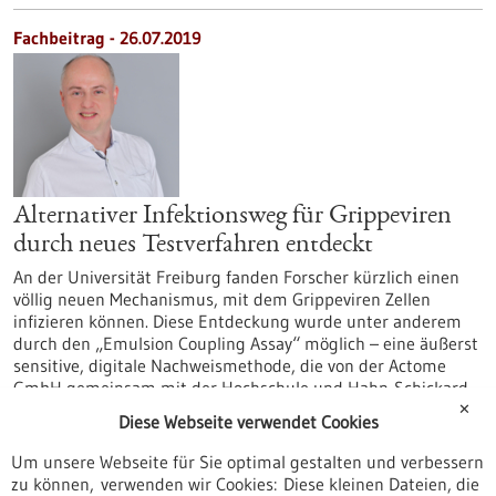
Fachbeitrag - 26.07.2019
Alternativer Infektionsweg für Grippeviren
durch neues Testverfahren entdeckt
An der Universität Freiburg fanden Forscher kürzlich einen
völlig neuen Mechanismus, mit dem Grippeviren Zellen
infizieren können. Diese Entdeckung wurde unter anderem
durch den „Emulsion Coupling Assay“ möglich – eine äußerst
sensitive, digitale Nachweismethode, die von der Actome
GmbH gemeinsam mit der Hochschule und Hahn-Schickard
entwickelt wurde, und mit der Forscher einzelne Moleküle
✕
Diese Webseite verwendet Cookies
zählen können, um deren Wechselwirkung zu untersuchen.
https://www.gesundheitsindustrie-
Um unsere Webseite für Sie optimal gestalten und verbessern
bw.de/fachbeitrag/aktuell/alternativer-infektionsweg-fuer-
zu können, verwenden wir Cookies: Diese kleinen Dateien, die