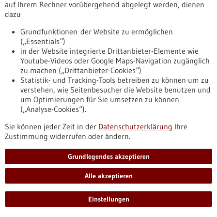
grippeviren-durch-neues-testverfahren-entdeckt
auf Ihrem Rechner vorübergehend abgelegt werden, dienen
dazu
Grundfunktionen der Website zu ermöglichen
Digitalisierung - 24.07.2019
(„Essentials“)
Zukunft_Gesundheit_Digital
in der Website integrierte Drittanbieter-Elemente wie
https://www.gesundheitsindustrie-
Youtube-Videos oder Google Maps-Navigation zugänglich
bw.de/fachbeitrag/pm/zukunft-gesundheit-digital
zu machen („Drittanbieter-Cookies“)
Statistik- und Tracking-Tools betreiben zu können um zu
verstehen, wie Seitenbesucher die Website benutzen und
um Optimierungen für Sie umsetzen zu können
Ländliche Fernbehandlungs- und Diagnostikzentren -
(„Analyse-Cookies“).
22.07.2019
„TeleMedicon – unsere OhneArztPraxis“
Sie können jeder Zeit in der
Datenschutzerklärung
Ihre
Zustimmung widerrufen oder ändern.
öffnet in Baden-Württemberg
Ab Oktober 2019 ist es endlich soweit: Nach über zweijähriger
Grundlegendes akzeptieren
Vorbereitungszeit öffnen in den Gemeinden Spiegelberg im
Rems-Murr-Kreis und Zweiflingen im Hohenlohekreis in
Alle akzeptieren
Baden-Württemberg die ersten beiden Standorte der
„TeleMedicon“-Praxen. Das Konzept sieht vor, dass mit Hilfe
der TeleMedicon-Praxen bereits bestehende oder drohende
Einstellungen
Versorgungslücken geschlossen werden.