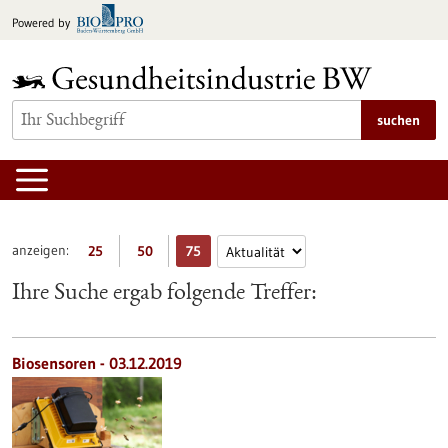
zum
Powered by
Inhalt
springen
suchen
anzeigen:
25
50
75
Ihre Suche ergab folgende Treffer:
Biosensoren - 03.12.2019