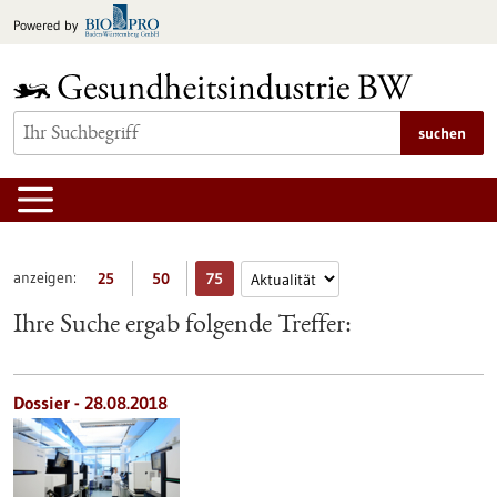
zum
Powered by
Inhalt
springen
suchen
anzeigen:
25
50
75
Ihre Suche ergab folgende Treffer:
Dossier - 28.08.2018