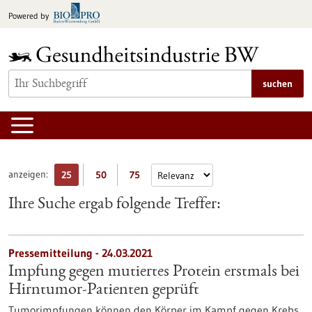
zum
Powered by
Inhalt
springen
suchen
anzeigen:
25
50
75
Ihre Suche ergab folgende Treffer:
Pressemitteilung - 24.03.2021
Impfung gegen mutiertes Protein erstmals bei
Hirntumor-Patienten geprüft
Tumorimpfungen können den Körper im Kampf gegen Krebs