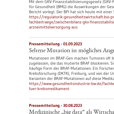
Mit dem GKV-Finanzstabilisierungsgesetz (GKV-
für Gesundheit (BMG) die Auswirkungen der G
Bericht vorlegt. Der BPI hat sich heute mit eine
https://regulatorik-gesundheitswirtschaft.bio-
fachbeitraege/zwischenbilanz-gkv-finanzstabilis
arzneimittelversorgung-aus
Pressemitteilung - 01.09.2023
Seltene Mutation ist mögliches Ang
Mutationen im BRAF-Gen machen Tumoren oft bes
zugelassen, die das mutierte BRAF blockieren. S
häufige Form der BRAF-Mutationen. Ein Forsche
Krebsforschung (DKTK), Freiburg, und von der Un
Varianten der BRAF-Mutationen auf diese Medik
https://www.gesundheitsindustrie-bw.de/fachbe
fuer-krebsmedikament
Pressemitteilung - 30.08.2023
Medizinische „big data“ als Wirtscha