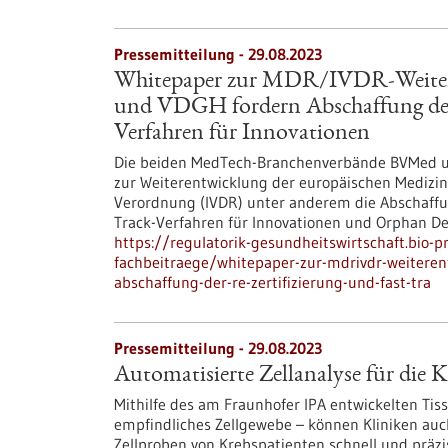
Pressemitteilung - 29.08.2023
Whitepaper zur MDR/IVDR-Weite
und VDGH fordern Abschaffung der 
Verfahren für Innovationen
Die beiden MedTech-Branchenverbände BVMed 
zur Weiterentwicklung der europäischen Medizi
Verordnung (IVDR) unter anderem die Abschaffung
Track-Verfahren für Innovationen und Orphan Dev
https://regulatorik-gesundheitswirtschaft.bio-
fachbeitraege/whitepaper-zur-mdrivdr-weitere
abschaffung-der-re-zertifizierung-und-fast-tra
Pressemitteilung - 29.08.2023
Automatisierte Zellanalyse für die 
Mithilfe des am Fraunhofer IPA entwickelten Tis
empfindliches Zellgewebe – können Kliniken auc
Zellproben von Krebspatienten schnell und präzis