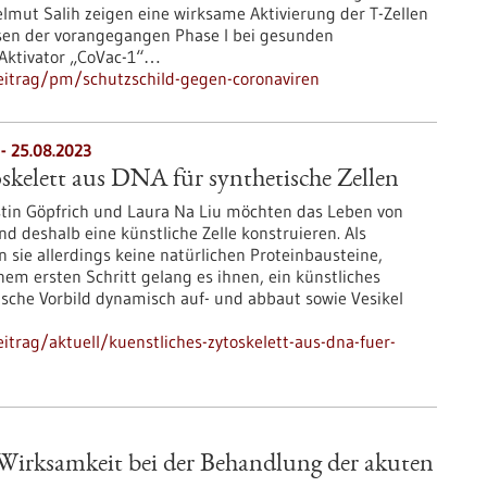
Helmut Salih zeigen eine wirksame Aktivierung der T-Zellen
ssen der vorangegangen Phase I bei gesunden
Aktivator „CoVac-1“…
eitrag/pm/schutzschild-gegen-coronaviren
- 25.08.2023
skelett aus DNA für synthetische Zellen
stin Göpfrich und Laura Na Liu möchten das Leben von
d deshalb eine künstliche Zelle konstruieren. Als
sie allerdings keine natürlichen Proteinbausteine,
em ersten Schritt gelang es ihnen, ein künstliches
ogische Vorbild dynamisch auf- und abbaut sowie Vesikel
trag/aktuell/kuenstliches-zytoskelett-aus-dna-fuer-
 Wirksamkeit bei der Behandlung der akuten