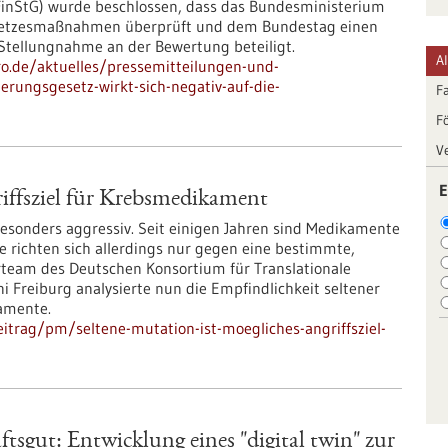
FinStG) wurde beschlossen, dass das Bundesministerium
esetzesmaßnahmen überprüft und dem Bundestag einen
r Stellungnahme an der Bewertung beteiligt.
A
pro.de/aktuelles/pressemitteilungen-und-
ierungsgesetz-wirkt-sich-negativ-auf-die-
F
F
V
E
riffsziel für Krebsmedikament
onders aggressiv. Seit einigen Jahren sind Medikamente
ie richten sich allerdings nur gegen eine bestimmte,
rteam des Deutschen Konsortium für Translationale
i Freiburg analysierte nun die Empfindlichkeit seltener
amente.
itrag/pm/seltene-mutation-ist-moegliches-angriffsziel-
ftsgut: Entwicklung eines "digital twin" zur