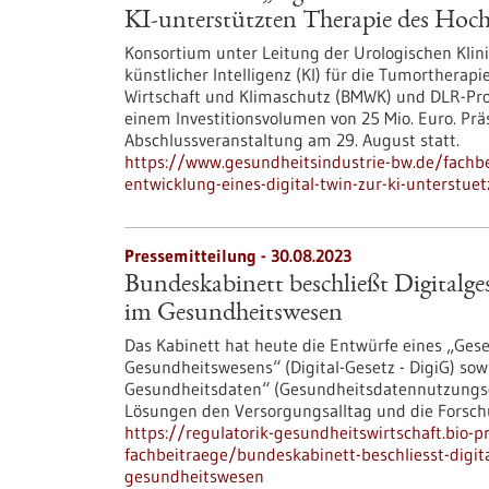
KI-unterstützten Therapie des Hoch
Konsortium unter Leitung der Urologischen Kli
künstlicher Intelligenz (KI) für die Tumorthera
Wirtschaft und Klimaschutz (BMWK) und DLR-Pro
einem Investitionsvolumen von 25 Mio. Euro. Pr
Abschlussveranstaltung am 29. August statt.
https://www.gesundheitsindustrie-bw.de/fachbe
entwicklung-eines-digital-twin-zur-ki-unterstue
Pressemitteilung - 30.08.2023
Bundeskabinett beschließt Digitalge
im Gesundheitswesen
Das Kabinett hat heute die Entwürfe eines „Gese
Gesundheitswesens“ (Digital-Gesetz - DigiG) sow
Gesundheitsdaten“ (Gesundheitsdatennutzungsges
Lösungen den Versorgungsalltag und die Forsch
https://regulatorik-gesundheitswirtschaft.bio-
fachbeitraege/bundeskabinett-beschliesst-digit
gesundheitswesen