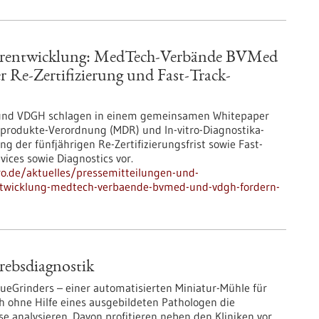
rentwicklung: MedTech-Verbände BVMed
Re-Zertifizierung und Fast-Track-
und VDGH schlagen in einem gemeinsamen Whitepaper
nprodukte-Verordnung (MDR) und In-vitro-Diagnostika-
 der fünfjährigen Re-Zertifizierungsfrist sowie Fast-
ices sowie Diagnostics vor.
pro.de/aktuelles/pressemitteilungen-und-
ntwicklung-medtech-verbaende-bvmed-und-vdgh-fordern-
Krebsdiagnostik
sueGrinders – einer automatisierten Miniatur-Mühle für
h ohne Hilfe eines ausgebildeten Pathologen die
e analysieren. Davon profitieren neben den Kliniken vor