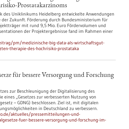
risiko-Prostatakarzinoms
nik des Uniklinikums Heidelberg entwickelte Anwendungen
pie der Zukunft. Förderung durch Bundesministerium für
jektträger mit rund 9,5 Mio. Euro Fördervolumen und
äsentationen der Projektergebnisse fand im Rahmen einer
itrag/pm/medizinische-big-data-als-wirtschaftsgut-
tzten-therapie-des-hochrisiko-prostataka
setze für bessere Versorgung und Forschung
tzes zur Beschleunigung der Digitalisierung des
ie eines „Gesetzes zur verbesserten Nutzung von
etz – GDNG) beschlossen. Ziel ist, mit digitalen
ungsmöglichkeiten in Deutschland zu verbessern.
pro.de/aktuelles/pressemitteilungen-und-
algesetze-fuer-bessere-versorgung-und-forschung-im-