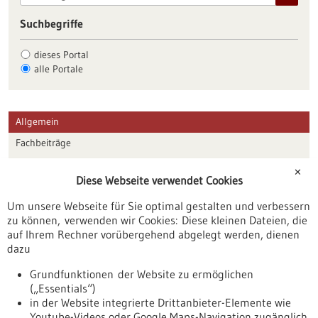
Suchbegriffe
dieses Portal
alle Portale
Allgemein
Fachbeiträge
Förderungen
✕
Diese Webseite verwendet Cookies
Veranstaltungen
Um unsere Webseite für Sie optimal gestalten und verbessern
Erscheinungsdatum
zu können, verwenden wir Cookies: Diese kleinen Dateien, die
auf Ihrem Rechner vorübergehend abgelegt werden, dienen
dazu
zurücksetzen
Grundfunktionen der Website zu ermöglichen
(„Essentials“)
anzeigen
in der Website integrierte Drittanbieter-Elemente wie
Youtube-Videos oder Google Maps-Navigation zugänglich