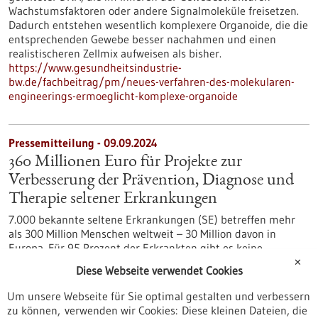
Wachstumsfaktoren oder andere Signalmoleküle freisetzen.
Dadurch entstehen wesentlich komplexere Organoide, die die
entsprechenden Gewebe besser nachahmen und einen
realistischeren Zellmix aufweisen als bisher.
https://www.gesundheitsindustrie-
bw.de/fachbeitrag/pm/neues-verfahren-des-molekularen-
engineerings-ermoeglicht-komplexe-organoide
Pressemitteilung - 09.09.2024
360 Millionen Euro für Projekte zur
Verbesserung der Prävention, Diagnose und
Therapie seltener Erkrankungen
7.000 bekannte seltene Erkrankungen (SE) betreffen mehr
als 300 Million Menschen weltweit – 30 Million davon in
Europa. Für 95 Prozent der Erkrankten gibt es keine
Therapieoptionen und circa 50 Prozent aller Betroffenen
✕
Diese Webseite verwendet Cookies
haben bisher keine gesicherte molekulare Diagnose.
„ERDERA“, die neue EU-Forschungspartnerschaft startet
Um unsere Webseite für Sie optimal gestalten und verbessern
zum 1. September 2024 und bringt alle relevanten
zu können, verwenden wir Cookies: Diese kleinen Dateien, die