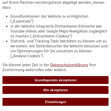
Stakeholder aus dem SE-Bereich zusammen.
auf Ihrem Rechner vorübergehend abgelegt werden, dienen
https://www.gesundheitsindustrie-
dazu
bw.de/fachbeitrag/pm/360-millionen-euro-fuer-projekte-zur-
verbesserung-der-praevention-diagnose-und-therapie-
Grundfunktionen der Website zu ermöglichen
seltener-erkrankungen
(„Essentials“)
in der Website integrierte Drittanbieter-Elemente wie
Youtube-Videos oder Google Maps-Navigation zugänglich
zu machen („Drittanbieter-Cookies“)
Pressemitteilung - 05.09.2024
Statistik- und Tracking-Tools betreiben zu können um zu
Zusammenhalt auf zellulärer Ebene:
verstehen, wie Seitenbesucher die Website benutzen und
beweglich und doch stabil
um Optimierungen für Sie umsetzen zu können
(„Analyse-Cookies“).
Forschungsteams der Universitäten Konstanz und Potsdam
analysieren, wie Proteine zusammenarbeiten, um unseren
Sie können jeder Zeit in der
Datenschutzerklärung
Ihre
Zellen sowohl Anhaftung als auch Bewegung zu ermöglichen.
Zustimmung widerrufen oder ändern.
Das Markerprotein Paxillin steht im Zentrum ihres Interesses.
https://www.gesundheitsindustrie-
Grundlegendes akzeptieren
bw.de/fachbeitrag/pm/zusammenhalt-auf-zellulaerer-
ebene-beweglich-und-doch-stabil
Alle akzeptieren
Einstellungen
Fachbeitrag - 05.09.2024
BioPharma Cluster South Germany e. V.