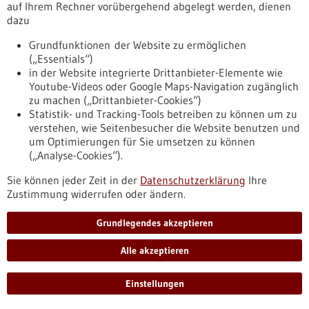
auf Ihrem Rechner vorübergehend abgelegt werden, dienen
Pressemitteilung - 12.07.2023
dazu
Mastzellen als Sensor: Rätselhafte
Immunzellen helfen, schädliche Allergene zu
Grundfunktionen der Website zu ermöglichen
(„Essentials“)
vermeiden
in der Website integrierte Drittanbieter-Elemente wie
Die Funktion der zum Immunsystem zählenden Mastzellen ist
Youtube-Videos oder Google Maps-Navigation zugänglich
bis heute rätselhaft. Wissenschaftlerinnen und
zu machen („Drittanbieter-Cookies“)
Wissenschaftler im Deutschen Krebsforschungszentrum
Statistik- und Tracking-Tools betreiben zu können um zu
(DKFZ) zeigen nun an Mäusen: Mastzellen funktionieren als
verstehen, wie Seitenbesucher die Website benutzen und
Sensor, der den Tieren signalisiert, Antigene, einschließlich
um Optimierungen für Sie umsetzen zu können
schädlicher Allergene, zu vermeiden und sich dadurch vor
(„Analyse-Cookies“).
gesundheitsgefährdenden Entzündungsreaktionen zu
schützen.
Sie können jeder Zeit in der
Datenschutzerklärung
Ihre
https://www.gesundheitsindustrie-
Zustimmung widerrufen oder ändern.
bw.de/fachbeitrag/pm/mastzellen-als-sensor-raetselhafte-
immunzellen-helfen-schaedliche-allergene-zu-vermeiden
Grundlegendes akzeptieren
Alle akzeptieren
Pressemitteilung - 11.07.2023
Gips-Schüle-Nachwuchspreis für
Einstellungen
zukunftsweisende Doktorarbeiten Ulmer