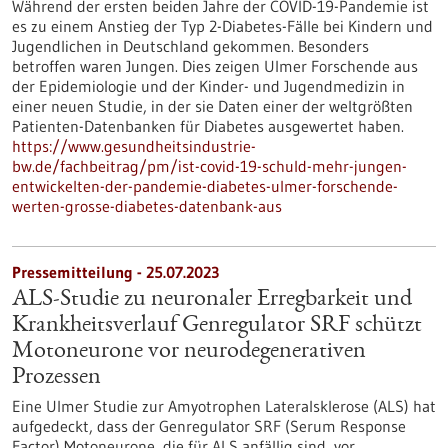
Während der ersten beiden Jahre der COVID-19-Pandemie ist
es zu einem Anstieg der Typ 2-Diabetes-Fälle bei Kindern und
Jugendlichen in Deutschland gekommen. Besonders
betroffen waren Jungen. Dies zeigen Ulmer Forschende aus
der Epidemiologie und der Kinder- und Jugendmedizin in
einer neuen Studie, in der sie Daten einer der weltgrößten
Patienten-Datenbanken für Diabetes ausgewertet haben.
https://www.gesundheitsindustrie-
bw.de/fachbeitrag/pm/ist-covid-19-schuld-mehr-jungen-
entwickelten-der-pandemie-diabetes-ulmer-forschende-
werten-grosse-diabetes-datenbank-aus
Pressemitteilung - 25.07.2023
ALS-Studie zu neuronaler Erregbarkeit und
Krankheitsverlauf Genregulator SRF schützt
Motoneurone vor neurodegenerativen
Prozessen
Eine Ulmer Studie zur Amyotrophen Lateralsklerose (ALS) hat
aufgedeckt, dass der Genregulator SRF (Serum Response
Factor) Motoneurone, die für ALS anfällig sind, vor