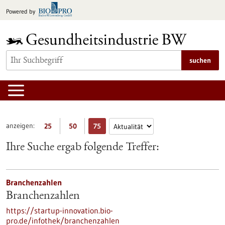
zum
Powered by
Inhalt
springen
suchen
anzeigen:
25
50
75
Ihre Suche ergab folgende Treffer:
Branchenzahlen
Branchenzahlen
https://startup-innovation.bio-
pro.de/infothek/branchenzahlen