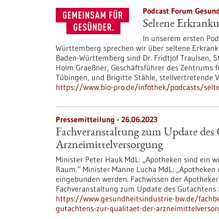
Podcast Forum Gesund
Seltene Erkrank
In unserem ersten Pod
Württemberg sprechen wir über seltene Erkran
Baden-Württemberg sind Dr. Fridtjof Traulsen, St
Holm Graeßner, Geschäftsführer des Zentrums f
Tübingen, und Brigitte Stähle, stellvertretende
https://www.bio-pro.de/infothek/podcasts/sel
Pressemitteilung - 26.06.2023
Fachveranstaltung zum Update des 
Arzneimittelversorgung
Minister Peter Hauk MdL: „Apotheken sind ein w
Raum.“ Minister Manne Lucha MdL: „Apotheken 
eingebunden werden. Fachwissen der Apothekeri
Fachveranstaltung zum Update des Gutachtens z
https://www.gesundheitsindustrie-bw.de/fachb
gutachtens-zur-qualitaet-der-arzneimittelverso