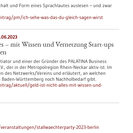
halt und Form eines Sprachlautes auslesen – und zwar
itrag/pm/ich-sehe-was-das-du-gleich-sagen-wirst
8.06.2023
lles – mit Wissen und Vernetzung Start-ups
gen
nitiator und einer der Gründer des PALATINA Business
V., der in der Metropolregion Rhein-Neckar aktiv ist. Im
ten des Netzwerks/Vereins und erläutert, an welchen
 in Baden-Württemberg noch Nachholbedarf gibt.
trag/aktuell/geld-ist-nicht-alles-mit-wissen-und-
eranstaltungen/stallwaechterparty-2023-berlin