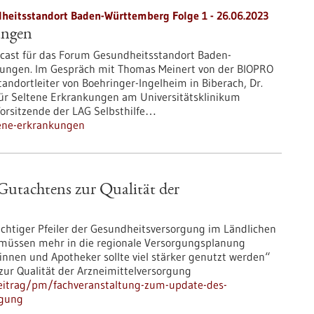
heitsstandort Baden-Württemberg Folge 1 - 26.06.2023
ungen
cast für das Forum Gesundheitsstandort Baden-
kungen. Im Gespräch mit Thomas Meinert von der BIOPRO
andortleiter von Boehringer-Ingelheim in Biberach, Dr.
ür Seltene Erkrankungen am Universitätsklinikum
 Vorsitzende der LAG Selbsthilfe…
tene-erkrankungen
Gutachtens zur Qualität der
ichtiger Pfeiler der Gesundheitsversorgung im Ländlichen
müssen mehr in die regionale Versorgungsplanung
nnen und Apotheker sollte viel stärker genutzt werden“
ur Qualität der Arzneimittelversorgung
eitrag/pm/fachveranstaltung-zum-update-des-
rgung