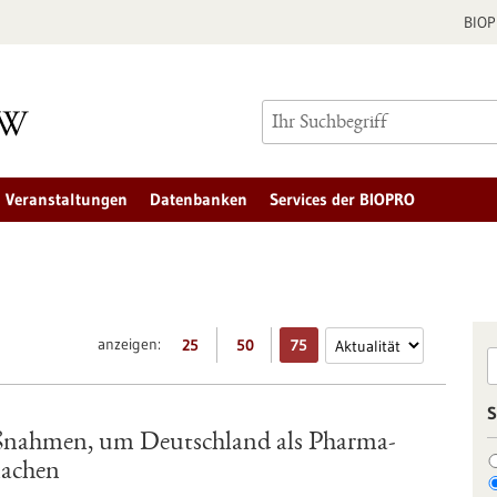
BIO
Veranstaltungen
Datenbanken
Services der BIOPRO
anzeigen:
25
50
75
S
aßnahmen, um Deutschland als Pharma-
machen