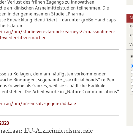
 der Verlust des frühen Zugangs zu innovativen
die an klinischen Arzneimittelstudien teilnehmen. Die
ben in der gemeinsamen Studie „Pharma-
A
se Entwicklung identifiziert – darunter große Handicaps
heitsdaten.
F
beitrag/pm/studie-von-vfa-und-kearney-22-massnahmen-
F
t-wieder-fit-zu-machen
V
E
nisse zu Kollagen, dem am häufigsten vorkommenden
hwache Bindungen, sogenannte „sacrificial bonds“ reißen
 das Gewebe als Ganzes, weil sie schädliche Radikale
 entstehen. Die Arbeit wurde in „Nature Communications“
eitrag/pm/im-einsatz-gegen-radikale
.2023
gefragt: EU-Arzneimittelstrategie