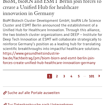
BioM, bioRN and ESMT Berlin join forces to
create a Unified Hub for healthcare
innovation in Germany
BioM Biotech Cluster Development GmbH, bioRN Life Science
Cluster and ESMT Berlin announced the establishment of a
Unified Hub for Healthcare Innovation. Through this alliance,
the two biotech cluster organizations and DEEP – Institute for
Deep Tech Innovation at ESMT will collaborate strategically to
reinforce Germany’s position as a leading hub for translating
scientific breakthroughs into impactful healthcare solutions.
https://www.gesundheitsindustrie-
bw.de/fachbeitrag/pm/biom-biorn-and-esmt-berlin-join-
forces-create-unified-hub-healthcare-innovation-germany
…
1
2
3
4
5
101
Suche auf alle Portale ausweiten
Zur Datenbanksuche nach Unternehmen