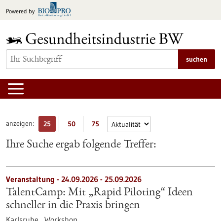
zum
Powered by
Inhalt
springen
suchen
anzeigen:
25
50
75
Ihre Suche ergab folgende Treffer:
Veranstaltung -
24.09.2026
-
25.09.2026
TalentCamp: Mit „Rapid Piloting“ Ideen
schneller in die Praxis bringen
Karlsruhe ,
Workshop