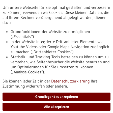
Um unsere Webseite für Sie optimal gestalten und verbessern
Erscheinungsdatum
zu können, verwenden wir Cookies: Diese kleinen Dateien, die
auf Ihrem Rechner vorübergehend abgelegt werden, dienen
dazu
zurücksetzen
Grundfunktionen der Website zu ermöglichen
(„Essentials“)
anzeigen
in der Website integrierte Drittanbieter-Elemente wie
Youtube-Videos oder Google Maps-Navigation zugänglich
zu machen („Drittanbieter-Cookies“)
Statistik- und Tracking-Tools betreiben zu können um zu
verstehen, wie Seitenbesucher die Website benutzen und
Nach oben
um Optimierungen für Sie umsetzen zu können
(„Analyse-Cookies“).
Sie können jeder Zeit in der
Datenschutzerklärung
Ihre
Informiert bleiben
Zustimmung widerrufen oder ändern.
Newsletter abonnieren
Grundlegendes akzeptieren
Alle akzeptieren