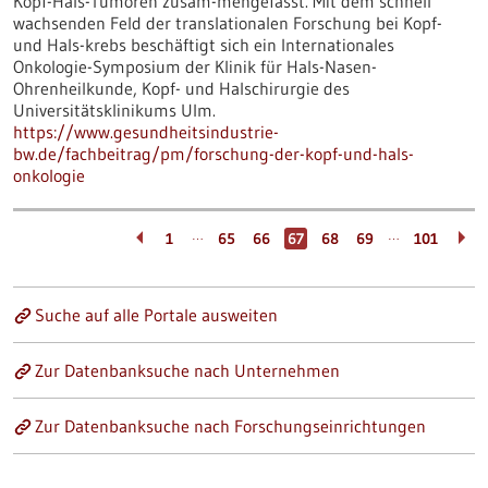
Kopf-​Hals-Tumoren zusam-​mengefasst. Mit dem schnell
wachsenden Feld der translationalen Forschung bei Kopf-
und Hals-​krebs beschäftigt sich ein Internationales
Onkologie-​Symposium der Klinik für Hals-​Nasen-
Ohrenheilkunde, Kopf- und Halschirurgie des
Universitätsklinikums Ulm.
https://www.gesundheitsindustrie-
bw.de/fachbeitrag/pm/forschung-der-kopf-und-hals-
onkologie
…
…
1
65
66
67
68
69
101
Suche auf alle Portale ausweiten
Zur Datenbanksuche nach Unternehmen
Zur Datenbanksuche nach Forschungseinrichtungen