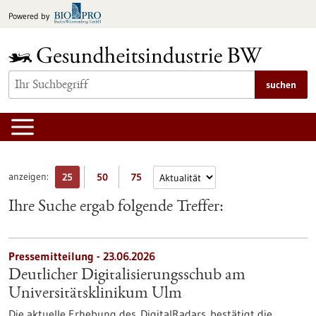
zum
Powered by
Inhalt
springen
suchen
anzeigen:
25
50
75
Ihre Suche ergab folgende Treffer:
Pressemitteilung - 23.06.2026
Deutlicher Digitalisierungsschub am
Universitätsklinikum Ulm
Die aktuelle Erhebung des DigitalRadars bestätigt die