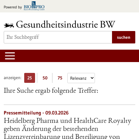
zum
Powered by
Inhalt
springen
suchen
anzeigen:
25
50
75
Ihre Suche ergab folgende Treffer:
Pressemitteilung - 09.03.2026
Heidelberg Pharma und HealthCare Royalty
geben Änderung der bestehenden
Lizenzvereinbarung und Beteiligung von