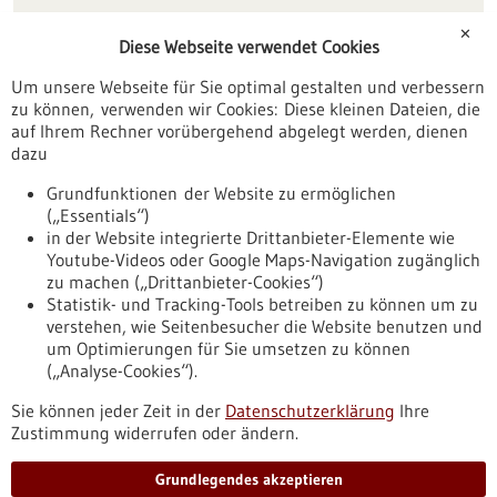
Förderungen
✕
Diese Webseite verwendet Cookies
Veranstaltungen
Um unsere Webseite für Sie optimal gestalten und verbessern
Erscheinungsdatum
zu können, verwenden wir Cookies: Diese kleinen Dateien, die
auf Ihrem Rechner vorübergehend abgelegt werden, dienen
dazu
zurücksetzen
Grundfunktionen der Website zu ermöglichen
(„Essentials“)
anzeigen
in der Website integrierte Drittanbieter-Elemente wie
Youtube-Videos oder Google Maps-Navigation zugänglich
zu machen („Drittanbieter-Cookies“)
Statistik- und Tracking-Tools betreiben zu können um zu
verstehen, wie Seitenbesucher die Website benutzen und
Nach oben
um Optimierungen für Sie umsetzen zu können
(„Analyse-Cookies“).
Sie können jeder Zeit in der
Datenschutzerklärung
Ihre
Informiert bleiben
Zustimmung widerrufen oder ändern.
Newsletter abonnieren
Grundlegendes akzeptieren