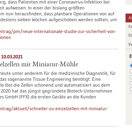
g, dass Patienten mit einer Coronavirus-Infektion bei
eit aufweisen. In einer der bislang größten
m nun herausfinden, dass planbare Operationen von auf
A
ndestens sieben Wochen aufgeschoben werden sollten, um
F
itrag/pm/neue-internationale-studie-zur-sicherheit-von-
F
tionen
V
E
 10.03.2021
zelzellen mit Miniatur-Mühle
eute unter anderem für die medizinische Diagnostik, für
 das sogenannte Tissue Engineering benötigt. Eine
 löst die Zellen schonend und automatisiert aus dem
2020 hat das jüngst gegründete Biotech-Unternehmen
ies GmbH (FFX) die ersten Geräte an die Kunden
trag/aktuell/schneller-zu-einzelzellen-mit-miniatur-