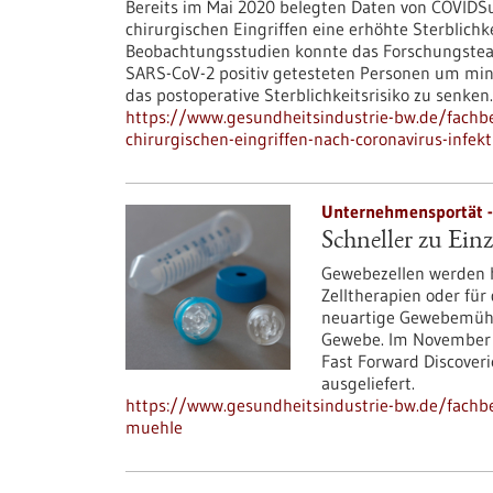
Bereits im Mai 2020 belegten Daten von COVIDSur
chirurgischen Eingriffen eine erhöhte Sterblichk
Beobachtungsstudien konnte das Forschungstea
SARS-CoV-2 positiv getesteten Personen um mi
das postoperative Sterblichkeitsrisiko zu senken.
https://www.gesundheitsindustrie-bw.de/fachbe
chirurgischen-eingriffen-nach-coronavirus-infek
Unternehmensportät -
Schneller zu Ein
Gewebezellen werden h
Zelltherapien oder für
neuartige Gewebemühle
Gewebe. Im November 
Fast Forward Discover
ausgeliefert.
https://www.gesundheitsindustrie-bw.de/fachbei
muehle