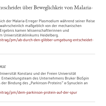
scheidet über Beweglichkeit von Malaria-
sich der Malaria-Erreger Plasmodium während seiner Reise
t wahrscheinlich maßgeblich von der mechanischen
 Ergebnis kamen Wissenschaftlerinnen und
am Universitätsklinikums Heidelberg.
beitrag/pm/ab-durch-den-glibber-umgebung-entscheidet-
pur
niversität Konstanz und der Freien Universität
 Entwicklungsteam des Unternehmens Bruker BioSpin
s der Bindung des „Parkinson-Proteins“ α-Synuclein an
eitrag/pm/dem-parkinson-protein-auf-der-spur