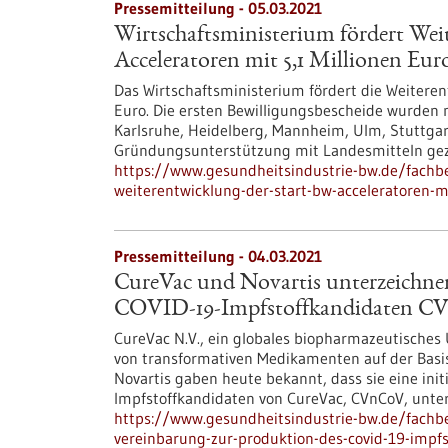
Pressemitteilung - 05.03.2021
Wirtschaftsministerium fördert Wei
Acceleratoren mit 5,1 Millionen Euro
Das Wirtschaftsministerium fördert die Weiteren
Euro. Die ersten Bewilligungsbescheide wurden 
Karlsruhe, Heidelberg, Mannheim, Ulm, Stuttgar
Gründungsunterstützung mit Landesmitteln gez
https://www.gesundheitsindustrie-bw.de/fachbe
weiterentwicklung-der-start-bw-acceleratoren-m
Pressemitteilung - 04.03.2021
CureVac und Novartis unterzeichnen
COVID-19-Impfstoffkandidaten 
CureVac N.V., ein globales biopharmazeutisches
von transformativen Medikamenten auf der Basi
Novartis gaben heute bekannt, dass sie eine ini
Impfstoffkandidaten von CureVac, CVnCoV, unte
https://www.gesundheitsindustrie-bw.de/fachbe
vereinbarung-zur-produktion-des-covid-19-impf