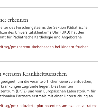
her erkennen
rbeiter des Forschungsteams der Sektion Pädiatrische
dizin des Universitätsklinikums Ulm (UKU) hat den
haft für Pädiatrische Kardiologie und Angeborene
eitrag/pm/herzmuskelschaeden-bei-kindern-frueher-
n verraten Krankheitsursachen
d geeignet, um die verantwortlichen Gene zu entdecken,
rkrankungen zugrunde liegen. Dies konnten
szentrum (DKFZ) und vom Europäischen Laboratorium für
ationalen Partnern erstmals mit einer Untersuchung an
itrag/pm/induzierte-pluripotente-stammzellen-verraten-