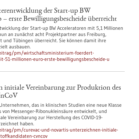
terentwicklung der Start-up BW
 – erste Bewilligungsbescheide überreicht
twicklung der Start-up BW Acceleratoren mit 5,1 Millionen
nun an zunächst acht Projektpartner aus Freiburg,
t und Tübingen überreicht. Sie können damit ihre
ielt ausbauen.
itrag/pm/wirtschaftsministerium-foerdert-
it-51-millionen-euro-erste-bewilligungsbescheide-u
 initiale Vereinbarung zur Produktion des
CVnCoV
 Unternehmen, das in klinischen Studien eine neue Klasse
s von Messenger-Ribonukleinsäure entwickelt, und
tiale Vereinbarung zur Herstellung des COVID-19-
rzeichnet haben.
itrag/pm/curevac-und-novartis-unterzeichnen-initiale-
stoffkandidaten-cvncov