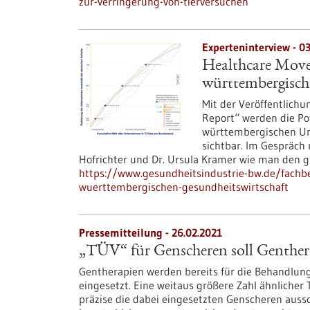
zur-verringerung-von-tierversuchen
Experteninterview - 03
Healthcare Move
württembergisch
Mit der Veröffentlich
Report“ werden die Po
württembergischen Unt
sichtbar. Im Gespräch 
Hofrichter und Dr. Ursula Kramer wie man den gr
https://www.gesundheitsindustrie-bw.de/fachbe
wuerttembergischen-gesundheitswirtschaft
Pressemitteilung - 26.02.2021
„TÜV“ für Genscheren soll Genther
Gentherapien werden bereits für die Behandlun
eingesetzt. Eine weitaus größere Zahl ähnlicher 
präzise die dabei eingesetzten Genscheren auss