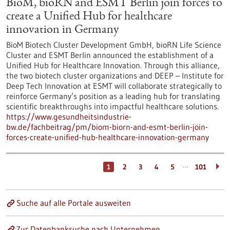
BioM, bioRN and ESMT Berlin join forces to
create a Unified Hub for healthcare
innovation in Germany
BioM Biotech Cluster Development GmbH, bioRN Life Science
Cluster and ESMT Berlin announced the establishment of a
Unified Hub for Healthcare Innovation. Through this alliance,
the two biotech cluster organizations and DEEP – Institute for
Deep Tech Innovation at ESMT will collaborate strategically to
reinforce Germany’s position as a leading hub for translating
scientific breakthroughs into impactful healthcare solutions.
https://www.gesundheitsindustrie-
bw.de/fachbeitrag/pm/biom-biorn-and-esmt-berlin-join-
forces-create-unified-hub-healthcare-innovation-germany
…
1
2
3
4
5
101
Suche auf alle Portale ausweiten
Zur Datenbanksuche nach Unternehmen