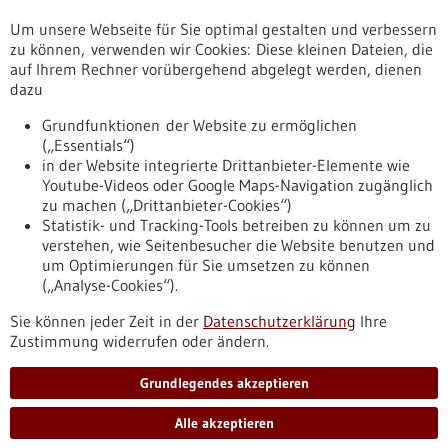
Um unsere Webseite für Sie optimal gestalten und verbessern
Erscheinungsdatum
zu können, verwenden wir Cookies: Diese kleinen Dateien, die
auf Ihrem Rechner vorübergehend abgelegt werden, dienen
dazu
zurücksetzen
Grundfunktionen der Website zu ermöglichen
(„Essentials“)
anzeigen
in der Website integrierte Drittanbieter-Elemente wie
Youtube-Videos oder Google Maps-Navigation zugänglich
zu machen („Drittanbieter-Cookies“)
Statistik- und Tracking-Tools betreiben zu können um zu
verstehen, wie Seitenbesucher die Website benutzen und
Nach oben
um Optimierungen für Sie umsetzen zu können
(„Analyse-Cookies“).
Sie können jeder Zeit in der
Datenschutzerklärung
Ihre
Informiert bleiben
Zustimmung widerrufen oder ändern.
Newsletter abonnieren
Grundlegendes akzeptieren
Alle akzeptieren