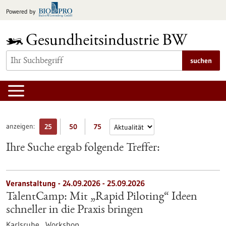
zum
Powered by
Inhalt
springen
suchen
anzeigen:
25
50
75
Ihre Suche ergab folgende Treffer:
Veranstaltung -
24.09.2026
-
25.09.2026
TalentCamp: Mit „Rapid Piloting“ Ideen
schneller in die Praxis bringen
Karlsruhe ,
Workshop