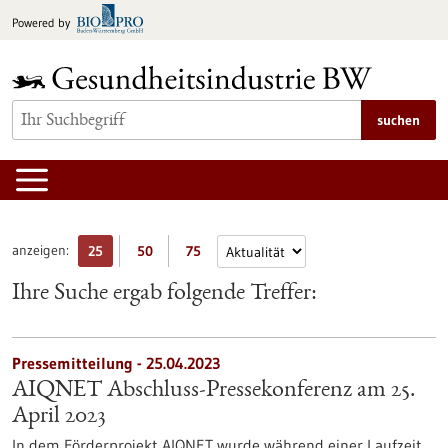
zum
Powered by
Inhalt
springen
suchen
anzeigen:
25
50
75
Ihre Suche ergab folgende Treffer:
Pressemitteilung - 25.04.2023
AIQNET Abschluss-Pressekonferenz am 25.
April 2023
In dem Förderprojekt AIQNET wurde während einer Laufzeit