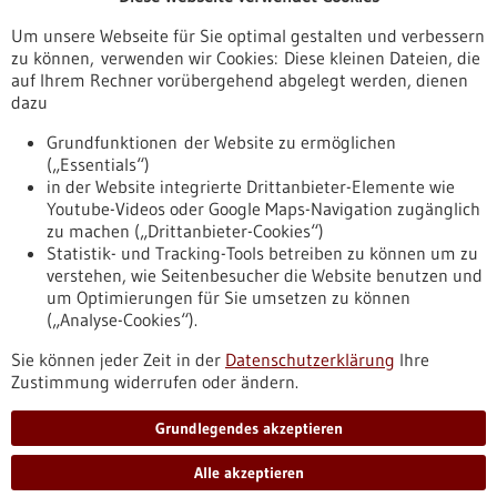
Veranstaltungen
Um unsere Webseite für Sie optimal gestalten und verbessern
Erscheinungsdatum
zu können, verwenden wir Cookies: Diese kleinen Dateien, die
auf Ihrem Rechner vorübergehend abgelegt werden, dienen
dazu
zurücksetzen
Grundfunktionen der Website zu ermöglichen
(„Essentials“)
anzeigen
in der Website integrierte Drittanbieter-Elemente wie
Youtube-Videos oder Google Maps-Navigation zugänglich
zu machen („Drittanbieter-Cookies“)
Statistik- und Tracking-Tools betreiben zu können um zu
verstehen, wie Seitenbesucher die Website benutzen und
Nach oben
um Optimierungen für Sie umsetzen zu können
(„Analyse-Cookies“).
Sie können jeder Zeit in der
Datenschutzerklärung
Ihre
Informiert bleiben
Zustimmung widerrufen oder ändern.
Newsletter abonnieren
Grundlegendes akzeptieren
Alle akzeptieren