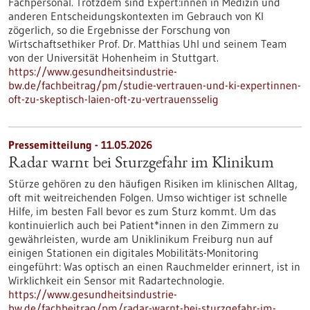
Fachpersonal. Trotzdem sind Expert:innen in Medizin und
anderen Entscheidungskontexten im Gebrauch von KI
zögerlich, so die Ergebnisse der Forschung von
Wirtschaftsethiker Prof. Dr. Matthias Uhl und seinem Team
von der Universität Hohenheim in Stuttgart.
https://www.gesundheitsindustrie-
bw.de/fachbeitrag/pm/studie-vertrauen-und-ki-expertinnen-
oft-zu-skeptisch-laien-oft-zu-vertrauensselig
Pressemitteilung - 11.05.2026
Radar warnt bei Sturzgefahr im Klinikum
Stürze gehören zu den häufigen Risiken im klinischen Alltag,
oft mit weitreichenden Folgen. Umso wichtiger ist schnelle
Hilfe, im besten Fall bevor es zum Sturz kommt. Um das
kontinuierlich auch bei Patient*innen in den Zimmern zu
gewährleisten, wurde am Uniklinikum Freiburg nun auf
einigen Stationen ein digitales Mobilitäts-Monitoring
eingeführt: Was optisch an einen Rauchmelder erinnert, ist in
Wirklichkeit ein Sensor mit Radartechnologie.
https://www.gesundheitsindustrie-
bw.de/fachbeitrag/pm/radar-warnt-bei-sturzgefahr-im-