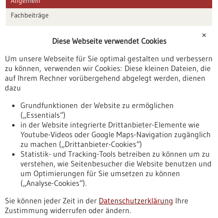
Allgemein
Fachbeiträge
Förderungen
✕
Diese Webseite verwendet Cookies
Veranstaltungen
Um unsere Webseite für Sie optimal gestalten und verbessern
Erscheinungsdatum
zu können, verwenden wir Cookies: Diese kleinen Dateien, die
auf Ihrem Rechner vorübergehend abgelegt werden, dienen
dazu
zurücksetzen
Grundfunktionen der Website zu ermöglichen
(„Essentials“)
anzeigen
in der Website integrierte Drittanbieter-Elemente wie
Youtube-Videos oder Google Maps-Navigation zugänglich
zu machen („Drittanbieter-Cookies“)
Statistik- und Tracking-Tools betreiben zu können um zu
verstehen, wie Seitenbesucher die Website benutzen und
Nach oben
um Optimierungen für Sie umsetzen zu können
(„Analyse-Cookies“).
Sie können jeder Zeit in der
Datenschutzerklärung
Ihre
Informiert bleiben
Zustimmung widerrufen oder ändern.