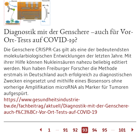
Diagnostik mit der Genschere –auch für Vor-
Ort-Tests auf COVID-19?
Die Genschere CRISPR-Cas gilt als eine der bedeutendsten
molekularbiologischen Entwicklungen der letzten Jahre. Mit
ihrer Hilfe können Nukleinsäuren nahezu beliebig editiert
werden. Nun haben Freiburger Forscher die Methode
erstmals in Deutschland auch erfolgreich zu diagnostischen
Zwecken eingesetzt und mithilfe eines Biosensors ohne
vorherige Amplifikation microRNA als Marker für Tumoren
aufgespürt.
https://www.gesundheitsindustrie-
bw.de/fachbeitrag/aktuell/Diagnostik-mit-der-Genschere-
auch-f%C3%BCr-Vor-Ort-Tests-auf-COVID-19
…
…
1
91
92
93
94
95
101