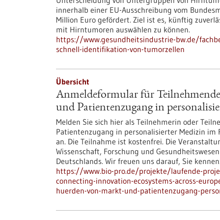
Unterscheidung von Untergruppen von Hirntumo
innerhalb einer EU-Ausschreibung vom Bundesmi
Million Euro gefördert. Ziel ist es, künftig zuver
mit Hirntumoren auswählen zu können.
https://www.gesundheitsindustrie-bw.de/fachb
schnell-identifikation-von-tumorzellen
Übersicht
Anmeldeformular für Teilnehmend
und Patientenzugang in personalisi
Melden Sie sich hier als Teilnehmerin oder Tei
Patientenzugang in personalisierter Medizin im
an. Die Teilnahme ist kostenfrei. Die Veranstaltu
Wissenschaft, Forschung und Gesundheitswese
Deutschlands. Wir freuen uns darauf, Sie kennen
https://www.bio-pro.de/projekte/laufende-pro
connecting-innovation-ecosystems-across-euro
huerden-von-markt-und-patientenzugang-persona