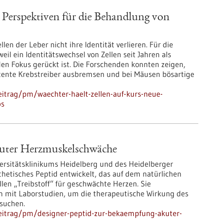
e Perspektiven für die Behandlung von
len der Leber nicht ihre Identität verlieren. Für die
il ein Identitätswechsel von Zellen seit Jahren als
en Fokus gerückt ist. Die Forschenden konnten zeigen,
otente Krebstreiber ausbremsen und bei Mäusen bösartige
itrag/pm/waechter-haelt-zellen-auf-kurs-neue-
bs
kuter Herzmuskelschwäche
versitätsklinikums Heidelberg und des Heidelberger
thetisches Peptid entwickelt, das auf dem natürlichen
len „Treibstoff“ für geschwächte Herzen. Sie
 mit Laborstudien, um die therapeutische Wirkung des
suchen.
eitrag/pm/designer-peptid-zur-bekaempfung-akuter-