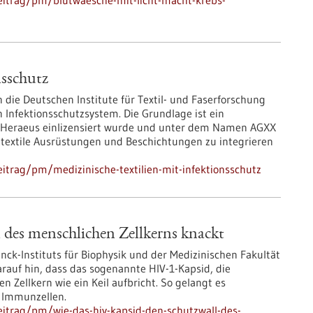
eitrag/pm/blutwaesche-mit-licht-macht-krebs-
nsschutz
 die Deutschen Institute für Textil- und Faserforschung
n Infektionsschutzsystem. Die Grundlage ist ein
n Heraeus einlizensiert wurde und unter dem Namen AGXX
in textile Ausrüstungen und Beschichtungen zu integrieren
itrag/pm/medizinische-textilien-mit-infektionsschutz
des menschlichen Zellkerns knackt
ck-Instituts für Biophysik und der Medizinischen Fakultät
rauf hin, dass das sogenannte HIV-1-Kapsid, die
den Zellkern wie ein Keil aufbricht. So gelangt es
r Immunzellen.
itrag/pm/wie-das-hiv-kapsid-den-schutzwall-des-