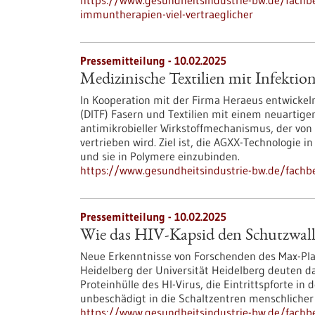
https://www.gesundheitsindustrie-bw.de/fachb
immuntherapien-viel-vertraeglicher
Pressemitteilung - 10.02.2025
Medizinische Textilien mit Infektio
In Kooperation mit der Firma Heraeus entwickeln
(DITF) Fasern und Textilien mit einem neuartige
antimikrobieller Wirkstoffmechanismus, der vo
vertrieben wird. Ziel ist, die AGXX-Technologie 
und sie in Polymere einzubinden.
https://www.gesundheitsindustrie-bw.de/fachbe
Pressemitteilung - 10.02.2025
Wie das HIV-Kapsid den Schutzwall 
Neue Erkenntnisse von Forschenden des Max-Plan
Heidelberg der Universität Heidelberg deuten da
Proteinhülle des HI-Virus, die Eintrittspforte in 
unbeschädigt in die Schaltzentren menschliche
https://www.gesundheitsindustrie-bw.de/fachbe