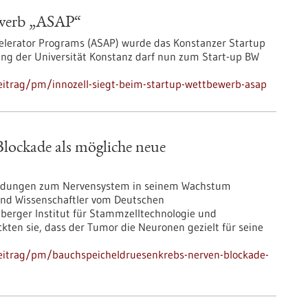
ewerb „ASAP“
celerator Programs (ASAP) wurde das Konstanzer Startup
ung der Universität Konstanz darf nun zum Start-up BW
eitrag/pm/innozell-siegt-beim-startup-wettbewerb-asap
lockade als mögliche neue
bindungen zum Nervensystem in seinem Wachstum
 und Wissenschaftler vom Deutschen
erger Institut für Stammzelltechnologie und
kten sie, dass der Tumor die Neuronen gezielt für seine
eitrag/pm/bauchspeicheldruesenkrebs-nerven-blockade-
n