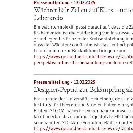
Pressemitteilung - 13.02.2025
Wächter hält Zellen auf Kurs – neu
Leberkrebs
Ein Wächtermolekül passt darauf auf, dass die Zel
Krebsmedizin ist die Entdeckung von Interesse, we
grundlegendes Prinzip der Krebsentstehung in d
dass der Wächter so mächtig ist, dass er hochp
Lebertumoren zur Rückbildung bringen kann.
https://www.gesundheitsindustrie-bw.de/fachbe
perspektiven-fuer-die-behandlung-von-leberkre
Pressemitteilung - 12.02.2025
Designer-Peptid zur Bekämpfung a
Forschende der Universität Heidelberg, des Uni
Instituts für Theoretische Studien haben ein syn
Protein S100A1 basiert – einem nahezu universel
kombinierten dazu computergestützte Methoden
sogenannten S100A1ct-Peptidmoleküls zu unter
https://www.gesundheitsindustrie-bw.de/fachb