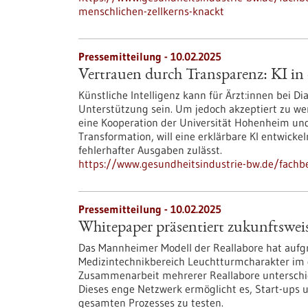
menschlichen-zellkerns-knackt
Pressemitteilung - 10.02.2025
Vertrauen durch Transparenz: KI in
Künstliche Intelligenz kann für Ärzt:innen bei 
Unterstützung sein. Um jedoch akzeptiert zu werd
eine Kooperation der Universität Hohenheim und 
Transformation, will eine erklärbare KI entwicke
fehlerhafter Ausgaben zulässt.
https://www.gesundheitsindustrie-bw.de/fachb
Pressemitteilung - 10.02.2025
Whitepaper präsentiert zukunftswe
Das Mannheimer Modell der Reallabore hat aufg
Medizintechnikbereich Leuchtturmcharakter im d
Zusammenarbeit mehrerer Reallabore unterschie
Dieses enge Netzwerk ermöglicht es, Start-ups 
gesamten Prozesses zu testen.