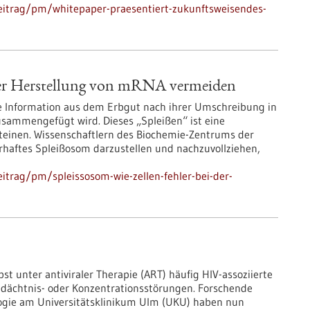
eitrag/pm/whitepaper-praesentiert-zukunftsweisendes-
 der Herstellung von mRNA vermeiden
he Information aus dem Erbgut nach ihrer Umschreibung in
sammengefügt wird. Dieses „Spleißen“ ist eine
teinen. Wissenschaftlern des Biochemie-Zentrums der
lerhaftes Spleißosom darzustellen und nachzuvollziehen,
itrag/pm/spleissosom-wie-zellen-fehler-bei-der-
st unter antiviraler Therapie (ART) häufig HIV-​assoziierte
edächtnis-​ oder Konzentrationsstörungen. Forschende
ologie am Universitätsklinikum Ulm (UKU) haben nun