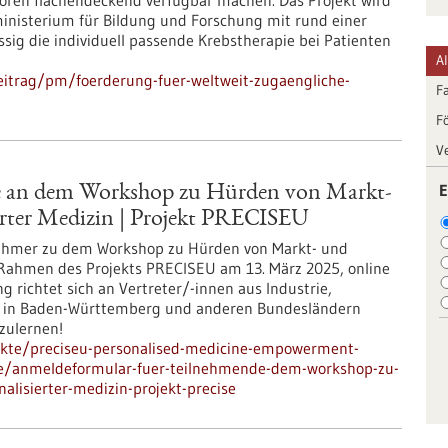
ren flächendeckend verfügbar machen. Das Projekt wird
nisterium für Bildung und Forschung mit rund einer
lässig die individuell passende Krebstherapie bei Patienten
A
eitrag/pm/foerderung-fuer-weltweit-zugaengliche-
F
F
V
E
e an dem Workshop zu Hürden von Markt-
erter Medizin | Projekt PRECISEU
lnehmer zu dem Workshop zu Hürden von Markt- und
 Rahmen des Projekts PRECISEU am 13. März 2025, online
ng richtet sich an Vertreter/-innen aus Industrie,
n in Baden-Württemberg und anderen Bundesländern
zulernen!
jekte/preciseu-personalised-medicine-empowerment-
pe/anmeldeformular-fuer-teilnehmende-dem-workshop-zu-
lisierter-medizin-projekt-precise