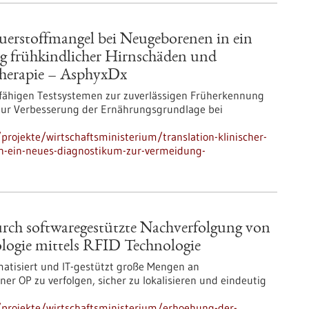
auerstoffmangel bei Neugeborenen in ein
g frühkindlicher Hirnschäden und
 Therapie – AsphyxDx
-fähigen Testsystemen zur zuverlässigen Früherkennung
zur Verbesserung der Ernährungsgrundlage bei
rojekte/wirtschaftsministerium/translation-klinischer-
n-ein-neues-diagnostikum-zur-vermeidung-
urch softwaregestützte Nachverfolgung von
ogie mittels RFID Technologie
atisiert und IT-gestützt große Mengen an
r OP zu verfolgen, sicher zu lokalisieren und eindeutig
projekte/wirtschaftsministerium/erhoehung-der-