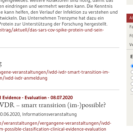
ungengewebes. Weitere Kofaktoren sind nötig, damit das
len eindringen und vermehrt werden kann. Die Kenntnis
kann helfen, den Verlauf der Infektion zu verstehen und
twickeln. Das Unternehmen Trenzyme hat dazu ein
A
rotein zur Unterstützung der Forschung hergestellt.
F
trag/aktuell/das-sars-cov-spike-protein-und-sein-
F
V
E
g
gene-veranstaltungen/ivdd-ivdr-smart-transition-im-
tion/ivdd-ivdr-anmeldung
al Evidence - Evaluation -
08.07.2020
DR – smart transition (im-)possible?
0.06.2020,
Informationsveranstaltung
de/veranstaltungen/vergangene-veranstaltungen/ivdd-
m-possible-classification-clinical-evidence-evaluation