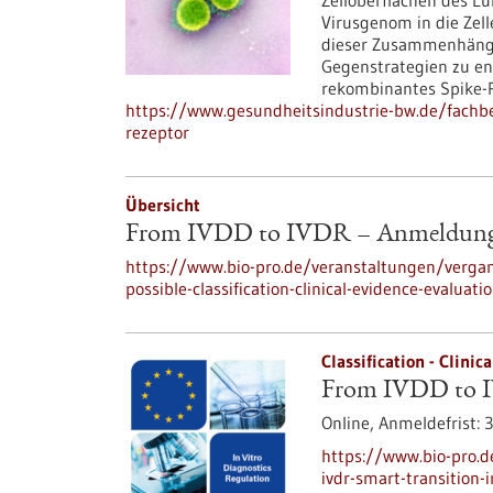
Zelloberflächen des L
Virusgenom in die Zel
dieser Zusammenhänge 
Gegenstrategien zu en
rekombinantes Spike-P
https://www.gesundheitsindustrie-bw.de/fachbei
rezeptor
Übersicht
From IVDD to IVDR – Anmeldun
https://www.bio-pro.de/veranstaltungen/vergan
possible-classification-clinical-evidence-evalua
Classification - Clinic
From IVDD to IV
Online,
Anmeldefrist:
3
https://www.bio-pro.
ivdr-smart-transition-i