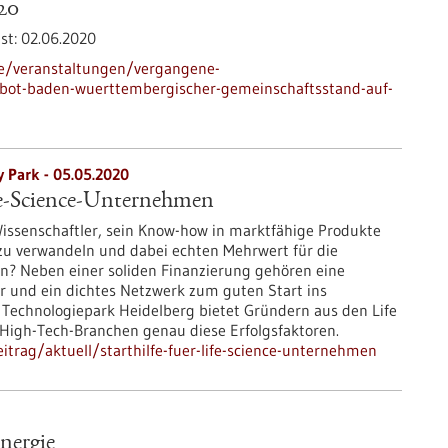
20
st:
02.06.2020
de/veranstaltungen/vergangene-
bot-baden-wuerttembergischer-gemeinschaftsstand-auf-
 Park - 05.05.2020
ife-Science-Unternehmen
Wissenschaftler, sein Know-how in marktfähige Produkte
zu verwandeln und dabei echten Mehrwert für die
en? Neben einer soliden Finanzierung gehören eine
r und ein dichtes Netzwerk zum guten Start ins
echnologiepark Heidelberg bietet Gründern aus den Life
High-Tech-Branchen genau diese Erfolgsfaktoren.
trag/aktuell/starthilfe-fuer-life-science-unternehmen
nergie