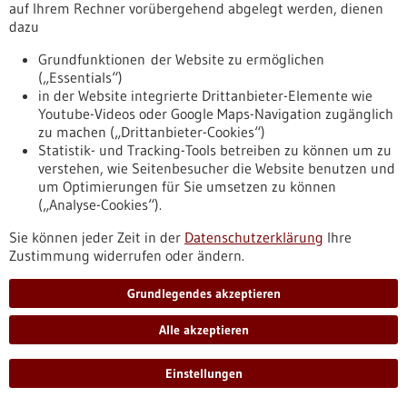
auf Ihrem Rechner vorübergehend abgelegt werden, dienen
Pressemitteilung - 17.10.2025
dazu
Individuelle Therapie nach einer
Grundfunktionen der Website zu ermöglichen
Bauchspeicheldrüsen-​Operation mithilfe von
(„Essentials“)
Organoiden
in der Website integrierte Drittanbieter-Elemente wie
Youtube-Videos oder Google Maps-Navigation zugänglich
Das Pankreaskarzinom zählt zu den aggressivsten
zu machen („Drittanbieter-Cookies“)
Tumorerkrankungen und ist durch eine ausgeprägte
Statistik- und Tracking-Tools betreiben zu können um zu
biologische Heterogenität gekennzeichnet. Das bundesweite
verstehen, wie Seitenbesucher die Website benutzen und
Forschungsprojekt „UNITEPANC“ prüft erstmals weltweit, ob
um Optimierungen für Sie umsetzen zu können
patientenindividuelle Organoid-​Modelle die Wirksamkeit
(„Analyse-Cookies“).
ergänzender Chemotherapien frühzeitig bewerten und damit
die Behandlung nach einer Pankreaskarzinomoperation
Sie können jeder Zeit in der
Datenschutzerklärung
Ihre
individueller, wirksamer und verträglicher machen können.
Zustimmung widerrufen oder ändern.
https://www.gesundheitsindustrie-
bw.de/fachbeitrag/pm/individuelle-therapie-nach-einer-
Grundlegendes akzeptieren
bauchspeicheldruesen-operation-mithilfe-von-organoiden
Alle akzeptieren
Pressemitteilung - 17.10.2025
Einstellungen
exist-Forschungstransfer für InnoZell