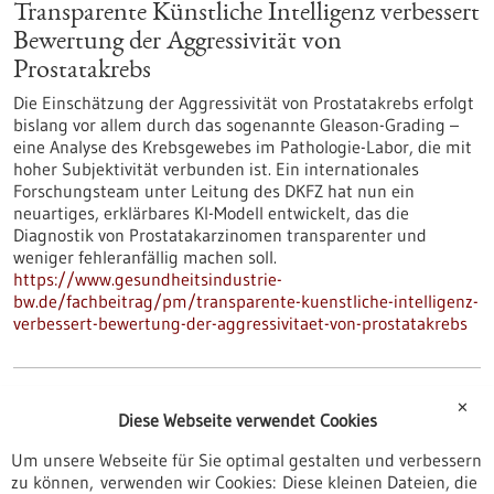
Transparente Künstliche Intelligenz verbessert
Bewertung der Aggressivität von
Prostatakrebs
Die Einschätzung der Aggressivität von Prostatakrebs erfolgt
bislang vor allem durch das sogenannte Gleason-Grading –
eine Analyse des Krebsgewebes im Pathologie-Labor, die mit
hoher Subjektivität verbunden ist. Ein internationales
Forschungsteam unter Leitung des DKFZ hat nun ein
neuartiges, erklärbares KI-Modell entwickelt, das die
Diagnostik von Prostatakarzinomen transparenter und
weniger fehleranfällig machen soll.
https://www.gesundheitsindustrie-
bw.de/fachbeitrag/pm/transparente-kuenstliche-intelligenz-
verbessert-bewertung-der-aggressivitaet-von-prostatakrebs
Pressemitteilung - 10.10.2025
✕
Diese Webseite verwendet Cookies
Wenn der Tumor sauer wird: saure
Tumorumgebung fördert Überleben und
Um unsere Webseite für Sie optimal gestalten und verbessern
zu können, verwenden wir Cookies: Diese kleinen Dateien, die
Wachstum von Krebszellen