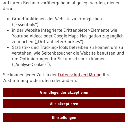
auf Ihrem Rechner vorübergehend abgelegt werden, dienen
Tumoren sind kein komfortabler Lebensraum:
dazu
Sauerstoffmangel, Nährstoffknappheit und die Anreicherung
teils schädlicher Stoffwechselprodukte setzen Krebszellen
Grundfunktionen der Website zu ermöglichen
ständig unter Stress. Ein Forschungsteam vom DKFZ und
(„Essentials“)
vom IMP in Wien hat entdeckt, dass vor allem der saure pH-
in der Website integrierte Drittanbieter-Elemente wie
Wert im Tumorgewebe entscheidend dafür ist, wie
Youtube-Videos oder Google Maps-Navigation zugänglich
Bauchspeicheldrüsenkrebszellen ihren Energiestoffwechsel
zu machen („Drittanbieter-Cookies“)
anpassen, um unter diesen widrigen Bedingungen zu
Statistik- und Tracking-Tools betreiben zu können um zu
überleben.
verstehen, wie Seitenbesucher die Website benutzen und
https://www.gesundheitsindustrie-
um Optimierungen für Sie umsetzen zu können
bw.de/fachbeitrag/pm/wenn-der-tumor-sauer-wird-saure-
(„Analyse-Cookies“).
tumorumgebung-foerdert-ueberleben-und-wachstum-von-
krebszellen
Sie können jeder Zeit in der
Datenschutzerklärung
Ihre
Zustimmung widerrufen oder ändern.
Grundlegendes akzeptieren
Pressemitteilung - 10.10.2025
Forschungsteam um Prof. Cırak entdeckt
Alle akzeptieren
neue und seltene neurologische Erkrankung
bei Kindern
Einstellungen
Neue Erkenntnisse zu seltenen Erkrankungen: Ein