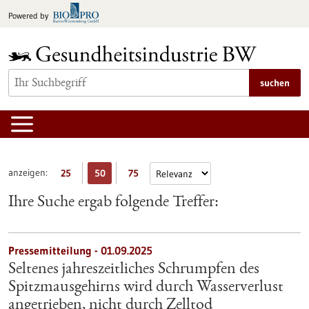
zum
Powered by
Inhalt
springen
suchen
anzeigen:
25
50
75
Ihre Suche ergab folgende Treffer:
Pressemitteilung - 01.09.2025
Seltenes jahreszeitliches Schrumpfen des
Spitzmausgehirns wird durch Wasserverlust
angetrieben, nicht durch Zelltod