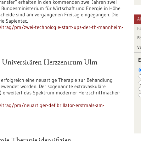
nsfer“ erhalten in den kommenden zwei Jahren zwei
Bundesministerium für Wirtschaft und Energie in Höhe
rbescheide sind am vergangenen Freitag eingegangen. Die
A
ie Sapientec.
eitrag/pm/zwei-technologie-start-ups-der-th-mannheim-
F
F
V
E
am Universitären Herzzentrum Ulm
erfolgreich eine neuartige Therapie zur Behandlung
ewendet worden. Der sogenannte extravaskuläre
ICD) erweitert das Spektrum moderner Herzschrittmacher-​
itrag/pm/neuartiger-defibrillator-erstmals-am-