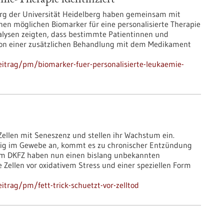
ie-Therapie identifiziert
erg der Universität Heidelberg haben gemeinsam mit
inen möglichen Biomarker für eine personalisierte Therapie
lysen zeigten, dass bestimmte Patientinnen und
on einer zusätzlichen Behandlung mit dem Medikament
itrag/pm/biomarker-fuer-personalisierte-leukaemie-
Zellen mit Seneszenz und stellen ihr Wachstum ein.
stig im Gewebe an, kommt es zu chronischer Entzündung
vom DKFZ haben nun einen bislang unbekannten
Zellen vor oxidativem Stress und einer speziellen Form
trag/pm/fett-trick-schuetzt-vor-zelltod