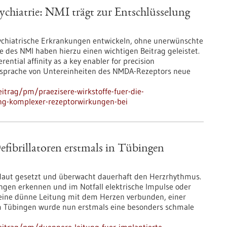
sychiatrie: NMI trägt zur Entschlüsselung
sychiatrische Erkrankungen entwickeln, ohne unerwünschte
des NMI haben hierzu einen wichtigen Beitrag geleistet.
ntial affinity as a key enabler for precision
 Ansprache von Untereinheiten des NMDA-Rezeptors neue
itrag/pm/praezisere-wirkstoffe-fuer-die-
ung-komplexer-rezeptorwirkungen-bei
fibrillatoren erstmals in Tübingen
e Haut gesetzt und überwacht dauerhaft den Herzrhythmus.
ungen erkennen und im Notfall elektrische Impulse oder
 eine dünne Leitung mit dem Herzen verbunden, einer
m Tübingen wurde nun erstmals eine besonders schmale