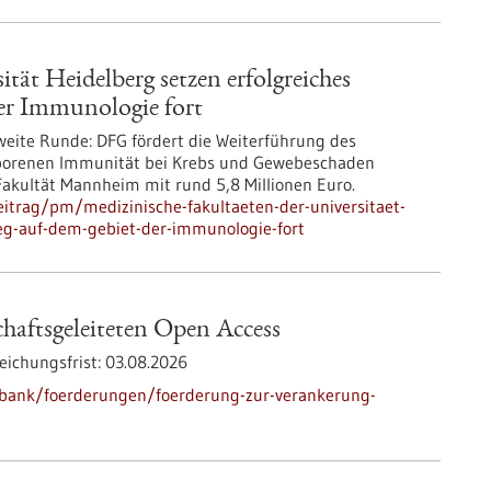
tät Heidelberg setzen erfolgreiches
er Immunologie fort
weite Runde: DFG fördert die Weiterführung des
eborenen Immunität bei Krebs und Gewebeschaden
Fakultät Mannheim mit rund 5,8 Millionen Euro.
itrag/pm/medizinische-fakultaeten-der-universitaet-
leg-auf-dem-gebiet-der-immunologie-fort
haftsgeleiteten Open Access
eichungsfrist:
03.08.2026
nbank/foerderungen/foerderung-zur-verankerung-