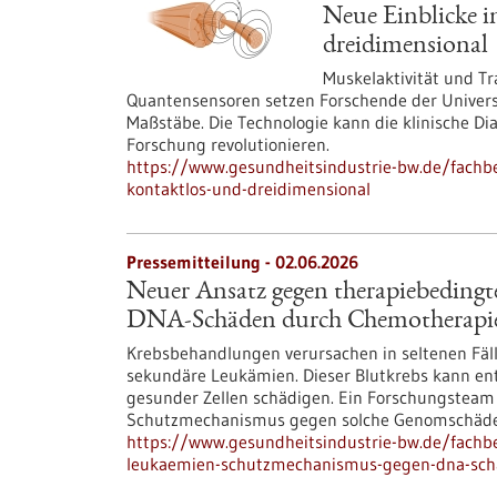
Neue Einblicke i
dreidimensional
Muskelaktivität und Tr
Quantensensoren setzen Forschende der Universi
Maßstäbe. Die Technologie kann die klinische Di
Forschung revolutionieren.
https://www.gesundheitsindustrie-bw.de/fachbei
kontaktlos-und-dreidimensional
Pressemitteilung - 02.06.2026
Neuer Ansatz gegen therapiebeding
DNA-Schäden durch Chemotherapie
Krebsbehandlungen verursachen in seltenen Fäl
sekundäre Leukämien. Dieser Blutkrebs kann en
gesunder Zellen schädigen. Ein Forschungsteam
Schutzmechanismus gegen solche Genomschäden 
https://www.gesundheitsindustrie-bw.de/fachb
leukaemien-schutzmechanismus-gegen-dna-sch