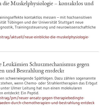
n die Muskelphysiologie – kontaktlos und
ainingseffekte kontaktlos messen – mit hochsensitiven
tät Tübingen und der Universität Stuttgart neue
agnostik, Trainingssteuerung und neurowissenschaftliche
trag/aktuell/neue-einblicke-die-muskelphysiologie-
te Leukämien Schutzmechanismus gegen
n und Bestrahlung entdeckt
len schwerwiegende Spätfolgen. Dazu zählen sogenannte
tstehen, wenn Chemo- oder Strahlentherapien das Erbgut
 unter Ulmer Leitung hat nun einen molekularen
entdeckt: Ein Peptid.
eitrag/pm/neuer-ansatz-gegen-therapiebedingte-
aeden-durch-chemotherapien-und-bestrahlung-entdeck