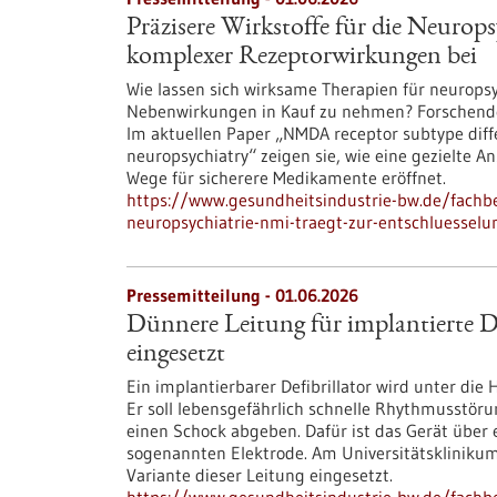
Präzisere Wirkstoffe für die Neurop
komplexer Rezeptorwirkungen bei
Wie lassen sich wirksame Therapien für neurop
Nebenwirkungen in Kauf zu nehmen? Forschende 
Im aktuellen Paper „NMDA receptor subtype differe
neuropsychiatry“ zeigen sie, wie eine gezielte
Wege für sicherere Medikamente eröffnet.
https://www.gesundheitsindustrie-bw.de/fachbe
neuropsychiatrie-nmi-traegt-zur-entschluessel
Pressemitteilung - 01.06.2026
Dünnere Leitung für implantierte De
eingesetzt
Ein implantierbarer Defibrillator wird unter di
Er soll lebensgefährlich schnelle Rhythmusstör
einen Schock abgeben. Dafür ist das Gerät über
sogenannten Elektrode. Am Universitätskliniku
Variante dieser Leitung eingesetzt.