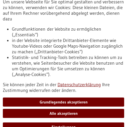
Um unsere Webseite für Sie optimal gestalten und verbessern
Erscheinungsdatum
zu können, verwenden wir Cookies: Diese kleinen Dateien, die
auf Ihrem Rechner vorübergehend abgelegt werden, dienen
dazu
zurücksetzen
Grundfunktionen der Website zu ermöglichen
(„Essentials“)
anzeigen
in der Website integrierte Drittanbieter-Elemente wie
Youtube-Videos oder Google Maps-Navigation zugänglich
zu machen („Drittanbieter-Cookies“)
Statistik- und Tracking-Tools betreiben zu können um zu
verstehen, wie Seitenbesucher die Website benutzen und
Nach oben
um Optimierungen für Sie umsetzen zu können
(„Analyse-Cookies“).
Sie können jeder Zeit in der
Datenschutzerklärung
Ihre
Informiert bleiben
Zustimmung widerrufen oder ändern.
Newsletter abonnieren
Grundlegendes akzeptieren
Alle akzeptieren
2026
©