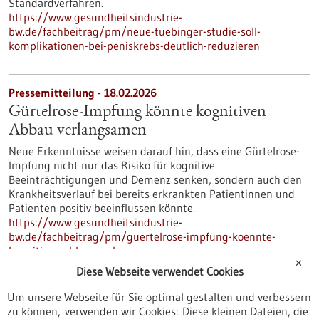
Standardverfahren.
https://www.gesundheitsindustrie-
bw.de/fachbeitrag/pm/neue-tuebinger-studie-soll-
komplikationen-bei-peniskrebs-deutlich-reduzieren
Pressemitteilung - 18.02.2026
Gürtelrose-Impfung könnte kognitiven
Abbau verlangsamen
Neue Erkenntnisse weisen darauf hin, dass eine Gürtelrose-
Impfung nicht nur das Risiko für kognitive
Beeinträchtigungen und Demenz senken, sondern auch den
Krankheitsverlauf bei bereits erkrankten Patientinnen und
Patienten positiv beeinflussen könnte.
https://www.gesundheitsindustrie-
bw.de/fachbeitrag/pm/guertelrose-impfung-koennte-
kognitiven-abbau-verlangsamen
✕
Diese Webseite verwendet Cookies
Um unsere Webseite für Sie optimal gestalten und verbessern
3 Fragen an... - 17.02.2026
zu können, verwenden wir Cookies: Diese kleinen Dateien, die
Prof. Dr. Mark Dominik Alscher,