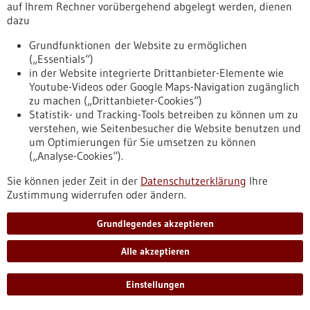
auf Ihrem Rechner vorübergehend abgelegt werden, dienen
Geschäftsführer Bosch Health Campus
dazu
https://www.forum-gesundheitsstandort-
Grundfunktionen der Website zu ermöglichen
bw.de/infothek/stimmen-aus-dem-forum/prof-dr-mark-
(„Essentials“)
dominik-alscher-geschaeftsfuehrer-bosch-health-campus
in der Website integrierte Drittanbieter-Elemente wie
Youtube-Videos oder Google Maps-Navigation zugänglich
zu machen („Drittanbieter-Cookies“)
Pressemitteilung - 17.02.2026
Statistik- und Tracking-Tools betreiben zu können um zu
Spurensuche im Hirnwasser: Chance für
verstehen, wie Seitenbesucher die Website benutzen und
um Optimierungen für Sie umsetzen zu können
Präzisionsdiagnostik bei Hirntumoren
(„Analyse-Cookies“).
Forschenden ist es gelungen, häufige Hirntumorarten im
Kindes- und Jugendalter anhand von Tumor-Erbgut im
Sie können jeder Zeit in der
Datenschutzerklärung
Ihre
Hirnwasser präzise zu diagnostizieren. Bisher konnten
Zustimmung widerrufen oder ändern.
sogenannte Flüssigbiopsien keine derart zuverlässige
Diagnostik ermöglichen. Das internationale Forscherteam
Grundlegendes akzeptieren
optimierte daher eine Sequenzierungstechnik und
entwickelte einen KI-basierte Auswertung. Das neue
Alle akzeptieren
Verfahren könnte dazu beitragen, dass weniger
Gewebeentnahmen notwendig sind.
Einstellungen
https://www.gesundheitsindustrie-
bw.de/fachbeitrag/pm/spurensuche-im-hirnwasser-chance-