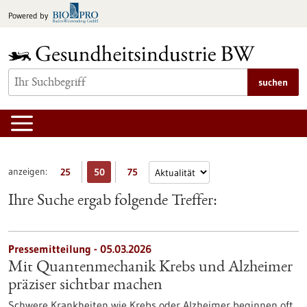
zum
Powered by
Inhalt
springen
suchen
anzeigen:
25
50
75
Ihre Suche ergab folgende Treffer:
Pressemitteilung - 05.03.2026
Mit Quantenmechanik Krebs und Alzheimer
präziser sichtbar machen
Schwere Krankheiten wie Krebs oder Alzheimer beginnen oft