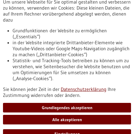
Um unsere Webseite für Sie optimal gestalten und verbessern
Erscheinungsdatum
zu können, verwenden wir Cookies: Diese kleinen Dateien, die
auf Ihrem Rechner vorübergehend abgelegt werden, dienen
dazu
zurücksetzen
Grundfunktionen der Website zu ermöglichen
(„Essentials“)
anzeigen
in der Website integrierte Drittanbieter-Elemente wie
Youtube-Videos oder Google Maps-Navigation zugänglich
zu machen („Drittanbieter-Cookies“)
Statistik- und Tracking-Tools betreiben zu können um zu
verstehen, wie Seitenbesucher die Website benutzen und
Nach oben
um Optimierungen für Sie umsetzen zu können
(„Analyse-Cookies“).
Sie können jeder Zeit in der
Datenschutzerklärung
Ihre
Informiert bleiben
Zustimmung widerrufen oder ändern.
Newsletter abonnieren
Grundlegendes akzeptieren
Alle akzeptieren
2026
©