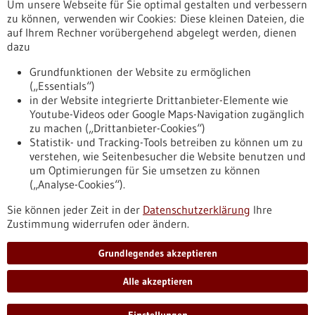
Um unsere Webseite für Sie optimal gestalten und verbessern
Erscheinungsdatum
zu können, verwenden wir Cookies: Diese kleinen Dateien, die
auf Ihrem Rechner vorübergehend abgelegt werden, dienen
dazu
zurücksetzen
Grundfunktionen der Website zu ermöglichen
(„Essentials“)
anzeigen
in der Website integrierte Drittanbieter-Elemente wie
Youtube-Videos oder Google Maps-Navigation zugänglich
zu machen („Drittanbieter-Cookies“)
Statistik- und Tracking-Tools betreiben zu können um zu
verstehen, wie Seitenbesucher die Website benutzen und
Nach oben
um Optimierungen für Sie umsetzen zu können
(„Analyse-Cookies“).
Sie können jeder Zeit in der
Datenschutzerklärung
Ihre
Informiert bleiben
Zustimmung widerrufen oder ändern.
Newsletter abonnieren
Grundlegendes akzeptieren
Alle akzeptieren
2026
©