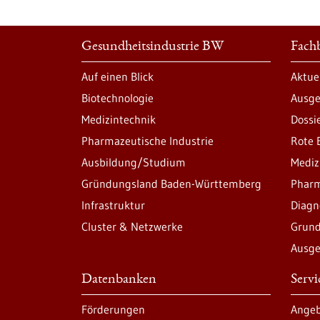
Gesundheitsindustrie BW
Fachb
Auf einen Blick
Aktue
Biotechnologie
Ausge
Medizintechnik
Dossi
Pharmazeutische Industrie
Rote 
Ausbildung/Studium
Mediz
Gründungsland Baden-Württemberg
Pharm
Infrastruktur
Diagn
Cluster & Netzwerke
Grund
Ausge
Datenbanken
Serv
Förderungen
Angeb