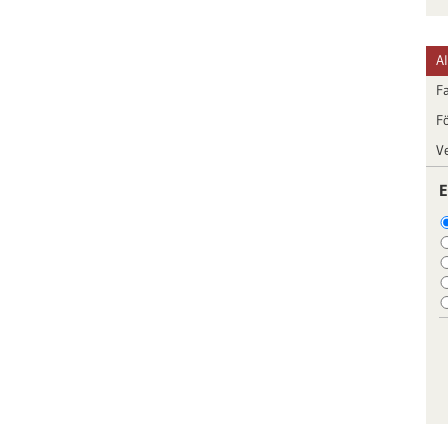
A
F
F
V
E