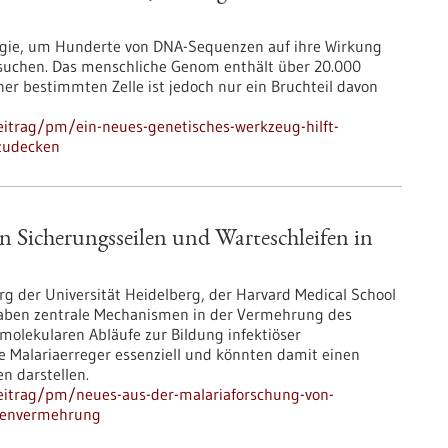
logie, um Hunderte von DNA-Sequenzen auf ihre Wirkung
rsuchen. Das menschliche Genom enthält über 20.000
er bestimmten Zelle ist jedoch nur ein Bruchteil davon
itrag/pm/ein-neues-genetisches-werkzeug-hilft-
fzudecken
n Sicherungsseilen und Warteschleifen in
g der Universität Heidelberg, der Harvard Medical School
aben zentrale Mechanismen in der Vermehrung des
molekularen Abläufe zur Bildung infektiöser
ie Malariaerreger essenziell und könnten damit einen
n darstellen.
eitrag/pm/neues-aus-der-malariaforschung-von-
itenvermehrung