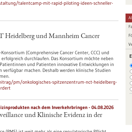
altung/talentcamp-mit-rapid-piloting-ideen-schneller-
A
F
F
CT Heidelberg und Mannheim Cancer
V
-Konsortium (Comprehensive Cancer Center, CCC) und
E
g erfolgreich durchlaufen. Das Konsortium möchte neben
Patientinnen und Patienten innovative Entwicklungen in
on verfügbar machen. Deshalb werden klinische Studien
hmen.
eitrag/pm/onkologisches-spitzenzentrum-nct-heidelberg-
rdert
zinprodukten nach dem Inverkehrbringen - 04.08.2026
eillance und Klinische Evidenz in der
e (PMS) ist weit mehr als eine regulatorische Pflicht.