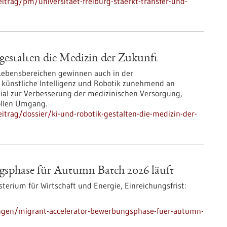
trag/pm/universitaet-freiburg-staerkt-transfer-und-
estalten die Medizin der Zukunft
 Lebensbereichen gewinnen auch in der
 künstliche Intelligenz und Robotik zunehmend an
zial zur Verbesserung der medizinischen Versorgung,
ollen Umgang.
trag/dossier/ki-und-robotik-gestalten-die-medizin-der-
gsphase für Autumn Batch 2026 läuft
terium für Wirtschaft und Energie,
Einreichungsfrist:
ngen/migrant-accelerator-bewerbungsphase-fuer-autumn-