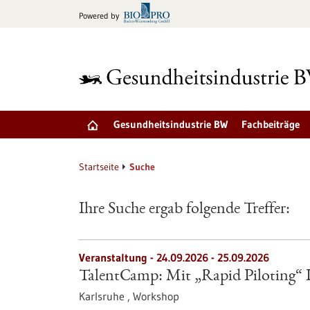
zum
Powered by
Inhalt
springen
Gesundheitsindustrie BW
Fachbeiträge
Startseite
Suche
Ihre Suche ergab folgende Treffer:
Veranstaltung -
24.09.2026
-
25.09.2026
TalentCamp: Mit „Rapid Piloting“ Id
Karlsruhe ,
Workshop