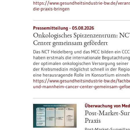
https://www.gesundheitsindustrie-bw.de/veranst
die-praxis-bringen
Pressemitteilung - 05.08.2026
Onkologisches Spitzenzentrum: N
Center gemeinsam gefördert
Das NCT Heidelberg und das MCC bilden ein CCC
haben erstmals die internationale Begutachtun
der optimalen onkologischen Versorgung seiner 
der Krebsmedizin möglichst schnell in der Regi
eine herausragende Rolle im Konsortium einne
https://www.gesundheitsindustrie-bw.de/fachb
und-mannheim-cancer-center-gemeinsam-gefoe
Überwachung von Medi
Post-Market-Surv
Praxis
Post-Market-Surveillanc