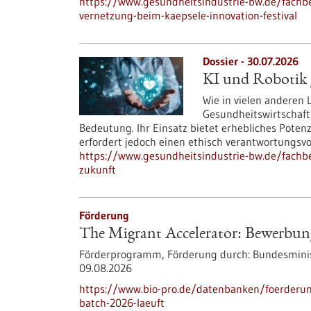
https://www.gesundheitsindustrie-bw.de/fachbei
vernetzung-beim-kaepsele-innovation-festival
Dossier - 30.07.2026
KI und Robotik g
Wie in vielen anderen
Gesundheitswirtschaft
Bedeutung. Ihr Einsatz bietet erhebliches Poten
erfordert jedoch einen ethisch verantwortungsv
https://www.gesundheitsindustrie-bw.de/fachbei
zukunft
Förderung
The Migrant Accelerator: Bewerbun
Förderprogramm,
Förderung durch:
Bundesminis
09.08.2026
https://www.bio-pro.de/datenbanken/foerderu
batch-2026-laeuft