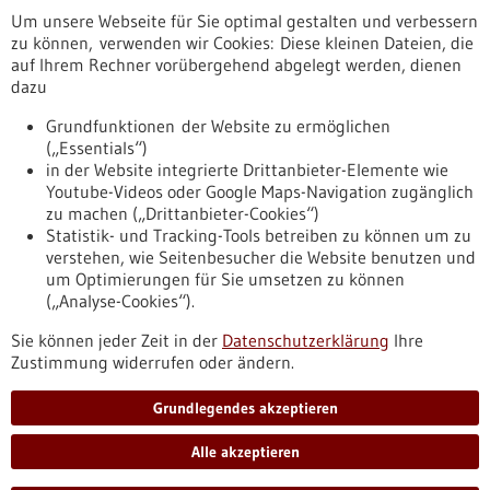
Um unsere Webseite für Sie optimal gestalten und verbessern
Erscheinungsdatum
zu können, verwenden wir Cookies: Diese kleinen Dateien, die
auf Ihrem Rechner vorübergehend abgelegt werden, dienen
dazu
zurücksetzen
Grundfunktionen der Website zu ermöglichen
(„Essentials“)
anzeigen
in der Website integrierte Drittanbieter-Elemente wie
Youtube-Videos oder Google Maps-Navigation zugänglich
zu machen („Drittanbieter-Cookies“)
Statistik- und Tracking-Tools betreiben zu können um zu
verstehen, wie Seitenbesucher die Website benutzen und
Nach oben
um Optimierungen für Sie umsetzen zu können
(„Analyse-Cookies“).
Sie können jeder Zeit in der
Datenschutzerklärung
Ihre
Informiert bleiben
Zustimmung widerrufen oder ändern.
Newsletter abonnieren
Grundlegendes akzeptieren
Alle akzeptieren