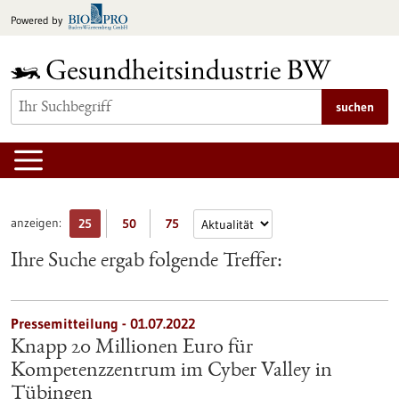
zum
Powered by
Inhalt
springen
suchen
anzeigen:
25
50
75
Ihre Suche ergab folgende Treffer:
Pressemitteilung - 01.07.2022
Knapp 20 Millionen Euro für
Kompetenzzentrum im Cyber Valley in
Tübingen