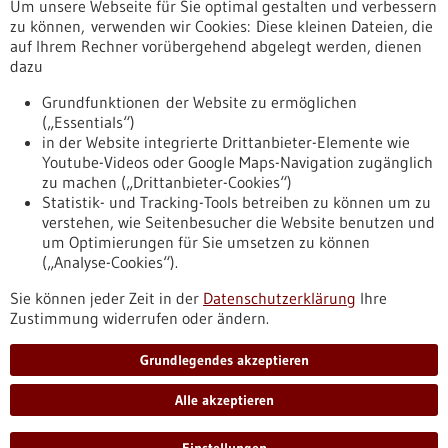
Um unsere Webseite für Sie optimal gestalten und verbessern
Erscheinungsdatum
zu können, verwenden wir Cookies: Diese kleinen Dateien, die
auf Ihrem Rechner vorübergehend abgelegt werden, dienen
dazu
zurücksetzen
Grundfunktionen der Website zu ermöglichen
(„Essentials“)
anzeigen
in der Website integrierte Drittanbieter-Elemente wie
Youtube-Videos oder Google Maps-Navigation zugänglich
zu machen („Drittanbieter-Cookies“)
Statistik- und Tracking-Tools betreiben zu können um zu
verstehen, wie Seitenbesucher die Website benutzen und
Nach oben
um Optimierungen für Sie umsetzen zu können
(„Analyse-Cookies“).
Sie können jeder Zeit in der
Datenschutzerklärung
Ihre
Informiert bleiben
Zustimmung widerrufen oder ändern.
Newsletter abonnieren
Grundlegendes akzeptieren
Alle akzeptieren
2026
©