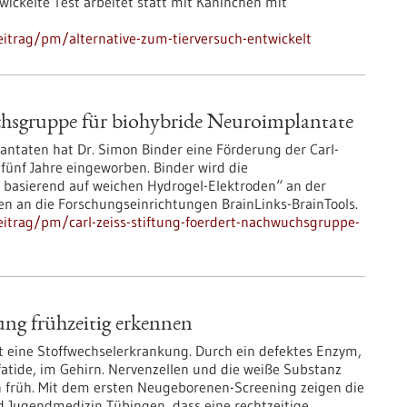
wickelte Test arbeitet statt mit Kaninchen mit
itrag/pm/alternative-zum-tierversuch-entwickelt
chsgruppe für biohybride Neuroimplantate
ntaten hat Dr. Simon Binder eine Förderung der Carl-
r fünf Jahre eingeworben. Binder wird die
basierend auf weichen Hydrogel-Elektroden“ an der
en an die Forschungseinrichtungen BrainLinks-BrainTools.
itrag/pm/carl-zeiss-stiftung-foerdert-nachwuchsgruppe-
ng frühzeitig erkennen
 eine Stoffwechselerkrankung. Durch ein defektes Enzym,
tide, im Gehirn. Nervenzellen und die weiße Substanz
en früh. Mit dem ersten Neugeborenen-Screening zeigen die
nd Jugendmedizin Tübingen, dass eine rechtzeitige