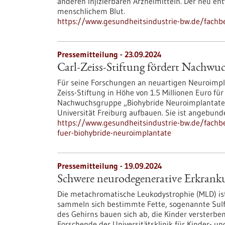
anderen injizierbaren Arzneimitteln. Der neu ent
menschlichem Blut.
https://www.gesundheitsindustrie-bw.de/fachbe
Pressemitteilung - 23.09.2024
Carl-Zeiss-Stiftung fördert Nachwu
Für seine Forschungen an neuartigen Neuroimpla
Zeiss-Stiftung in Höhe von 1.5 Millionen Euro fü
Nachwuchsgruppe „Biohybride Neuroimplantate 
Universität Freiburg aufbauen. Sie ist angebund
https://www.gesundheitsindustrie-bw.de/fachbe
fuer-biohybride-neuroimplantate
Pressemitteilung - 19.09.2024
Schwere neurodegenerative Erkranku
Die metachromatische Leukodystrophie (MLD) ist
sammeln sich bestimmte Fette, sogenannte Sulfa
des Gehirns bauen sich ab, die Kinder versterb
Forschende der Universitätsklinik für Kinder- u