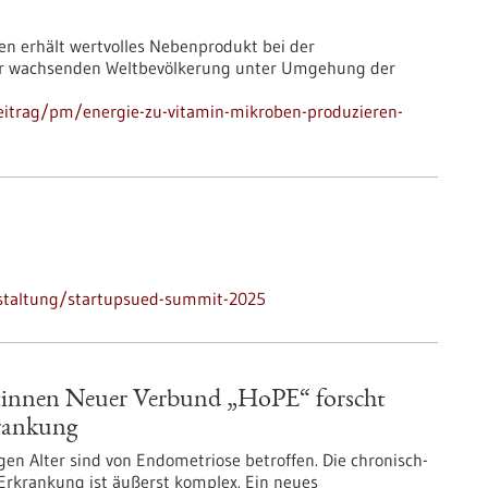
en erhält wertvolles Nebenprodukt bei der
ner wachsenden Weltbevölkerung unter Umgehung der
eitrag/pm/energie-zu-vitamin-mikroben-produzieren-
nstaltung/startupsued-summit-2025
tinnen Neuer Verbund „HoPE“ forscht
krankung
en Alter sind von Endometriose betroffen. Die chronisch-
 Erkrankung ist äußerst komplex. Ein neues