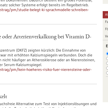
aren Dokumenten. Dadurch besteht ein großes Potenzial,
satz solcher Systeme erfolgt bereits im Regelbetrieb.
itrag/pm/studie-belegt-ki-sprachmodelle-schreiben-
A
F
F
V
e oder Arterienverkalkung bei Vitamin D-
E
entrum (DKFZ) zeigten kürzlich: Die Einnahme von
 zwar mit erhöhten Kalziumspiegeln verbunden. Doch die
nicht häufiger an Atherosklerose oder an Nierensteinen,
ter Serum-Kalziumspiegel.
itrag/pm/kein-hoeheres-risiko-fuer-nierensteine-oder-
kelt
suchsfreie Alternative zum Test von Injektionslösungen und