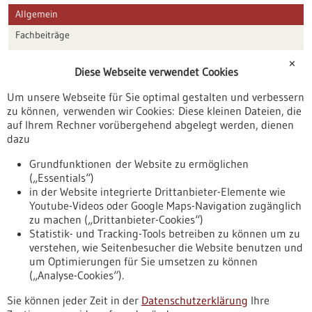
Allgemein
Fachbeiträge
Förderungen
✕
Diese Webseite verwendet Cookies
Veranstaltungen
Um unsere Webseite für Sie optimal gestalten und verbessern
Erscheinungsdatum
zu können, verwenden wir Cookies: Diese kleinen Dateien, die
auf Ihrem Rechner vorübergehend abgelegt werden, dienen
dazu
zurücksetzen
Grundfunktionen der Website zu ermöglichen
(„Essentials“)
anzeigen
in der Website integrierte Drittanbieter-Elemente wie
Youtube-Videos oder Google Maps-Navigation zugänglich
zu machen („Drittanbieter-Cookies“)
Statistik- und Tracking-Tools betreiben zu können um zu
verstehen, wie Seitenbesucher die Website benutzen und
Nach oben
um Optimierungen für Sie umsetzen zu können
(„Analyse-Cookies“).
Sie können jeder Zeit in der
Datenschutzerklärung
Ihre
Informiert bleiben