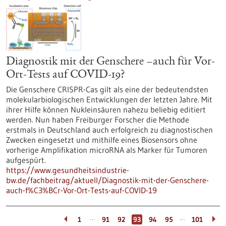
Diagnostik mit der Genschere –auch für Vor-
Ort-Tests auf COVID-19?
Die Genschere CRISPR-Cas gilt als eine der bedeutendsten
molekularbiologischen Entwicklungen der letzten Jahre. Mit
ihrer Hilfe können Nukleinsäuren nahezu beliebig editiert
werden. Nun haben Freiburger Forscher die Methode
erstmals in Deutschland auch erfolgreich zu diagnostischen
Zwecken eingesetzt und mithilfe eines Biosensors ohne
vorherige Amplifikation microRNA als Marker für Tumoren
aufgespürt.
https://www.gesundheitsindustrie-
bw.de/fachbeitrag/aktuell/Diagnostik-mit-der-Genschere-
auch-f%C3%BCr-Vor-Ort-Tests-auf-COVID-19
…
…
1
91
92
93
94
95
101